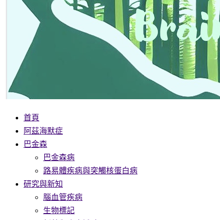
首頁
阿茲海默症
巴金森
巴金森病
路易體疾病與突觸核蛋白病
研究與新知
腦血管疾病
生物標記