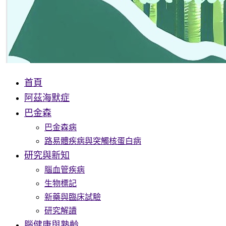
首頁
阿茲海默症
巴金森
巴金森病
路易體疾病與突觸核蛋白病
研究與新知
腦血管疾病
生物標記
新藥與臨床試驗
研究解讀
腦健康與熟齡