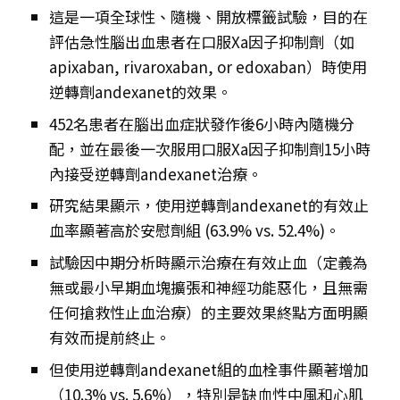
這是一項全球性、隨機、開放標籤試驗，目的在
評估急性腦出血患者在口服Xa因子抑制劑（如
apixaban, rivaroxaban, or edoxaban）時使用
逆轉劑andexanet的效果。
452名患者在腦出血症狀發作後6小時內隨機分
配，並在最後一次服用口服Xa因子抑制劑15小時
內接受逆轉劑andexanet治療。
研究結果顯示，使用逆轉劑andexanet的有效止
血率顯著高於安慰劑組 (63.9% vs. 52.4%)。
試驗因中期分析時顯示治療在有效止血（定義為
無或最小早期血塊擴張和神經功能惡化，且無需
任何搶救性止血治療）的主要效果終點方面明顯
有效而提前終止。
但使用逆轉劑andexanet組的血栓事件顯著增加
（10.3% vs. 5.6%），特別是缺血性中風和心肌