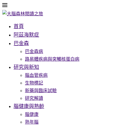
首頁
阿茲海默症
巴金森
巴金森病
路易體疾病與突觸核蛋白病
研究與新知
腦血管疾病
生物標記
新藥與臨床試驗
研究解讀
腦健康與熟齡
腦健康
熟年腦