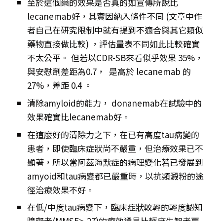
至於這個藥的效果是否真的如宣傳所說比
lecanemab好，其實因納入條件不同 (文章中作
者自己在研究限制中就有提到不適合與其它類似
藥物直接做比較) ，評估量表不同如此比較確實
不太公平。 但若以CDR-SB來看似乎效果 35%，
與安慰劑差距為0.7， 是高於 lecanemab 的
27%，差距 0.4 。
清除amyloid的能力， donanemab在試驗中的
效果確實比lecanemab好。
在這麼好的清除力之下，在已有高度tau病變的
患者，即使臨床症狀尚不嚴重，但治療效果已不
顯著，所以當阿茲海默症的病理變化若已發展到
amyoid和tau病變都已嚴重時，以抗類澱粉的途
徑治療效果不好。
在低/中度tau病變下，臨床症狀較輕的輕度認知
障礙者(MMSE>-27)的療效還是比輕度失智者要