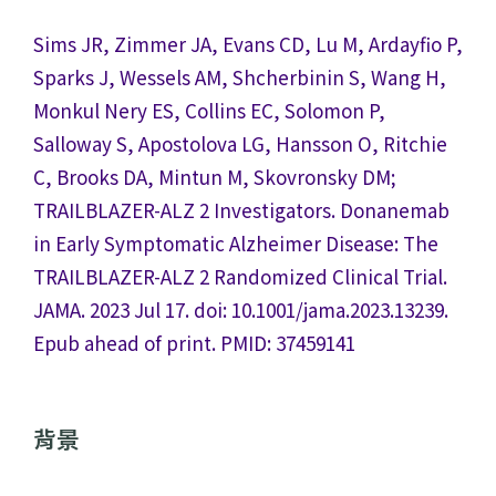
Sims JR, Zimmer JA, Evans CD, Lu M, Ardayfio P,
Sparks J, Wessels AM, Shcherbinin S, Wang H,
Monkul Nery ES, Collins EC, Solomon P,
Salloway S, Apostolova LG, Hansson O, Ritchie
C, Brooks DA, Mintun M, Skovronsky DM;
TRAILBLAZER-ALZ 2 Investigators. Donanemab
in Early Symptomatic Alzheimer Disease: The
TRAILBLAZER-ALZ 2 Randomized Clinical Trial.
JAMA. 2023 Jul 17. doi: 10.1001/jama.2023.13239.
Epub ahead of print. PMID: 37459141
背景