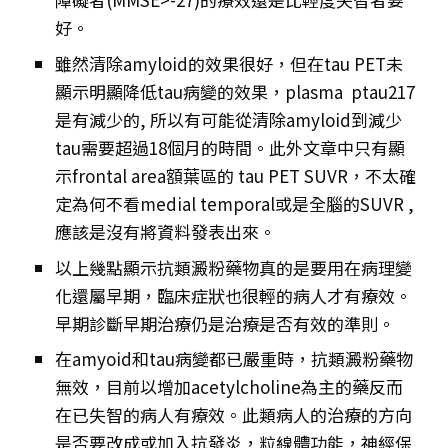
好。
雖然清除amyloid的效果很好，但在tau PET未
顯示明顯降低tau病變的效果，plasma ptau217
是有減少的, 所以有可能從清除amyloid到減少
tau需要超過18個月的時間。此外文章中只有顯
示frontal area額葉區的 tau PET SUVR，不太確
定為何不看medial temporal或是全腦的SUVR ,
應該是沒有將資料發表出來。
以上幾點顯示抗類澱粉藥物真的是要用在病理變
化還屬早期，臨床症狀也很輕的病人才有療效。
早期診斷早期治療仍是治療是否有效的準則。
在amyoid和tau病變都已嚴重時，抗類澱粉藥物
無效，目前以增加acetylcholine為主的藥反而
在已失智的病人有療效。此類病人的治療的方向
是否要改成或加入抗發炎，粒線體功能，神經保