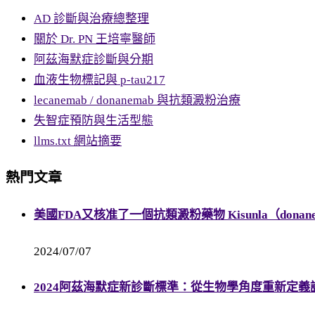
AD 診斷與治療總整理
關於 Dr. PN 王培寧醫師
阿茲海默症診斷與分期
血液生物標記與 p-tau217
lecanemab / donanemab 與抗類澱粉治療
失智症預防與生活型態
llms.txt 網站摘要
熱門文章
美國FDA又核准了一個抗類澱粉藥物 Kisunla（do
2024/07/07
2024阿茲海默症新診斷標準：從生物學角度重新定義