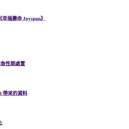
壽命 Joyspan》
層與急性期處置
R 帶來的資料
化