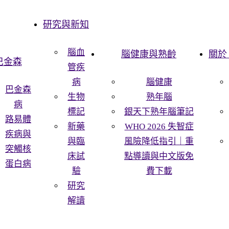
研究與新知
腦血
腦健康與熟齡
關於 
巴金森
管疾
病
腦健康
巴金森
生物
熟年腦
病
標記
銀天下熟年腦筆記
路易體
新藥
WHO 2026 失智症
疾病與
與臨
風險降低指引｜重
突觸核
床試
點導讀與中文版免
蛋白病
驗
費下載
研究
解讀