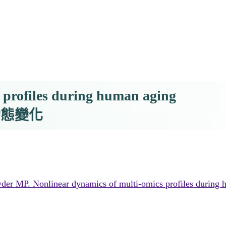
 profiles during human aging
動態變化
r MP. Nonlinear dynamics of multi-omics profiles during h