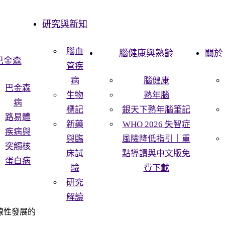
研究與新知
腦血
腦健康與熟齡
關於 
巴金森
管疾
病
腦健康
巴金森
生物
熟年腦
病
標記
銀天下熟年腦筆記
路易體
新藥
WHO 2026 失智症
疾病與
與臨
風險降低指引｜重
突觸核
床試
點導讀與中文版免
蛋白病
驗
費下載
研究
解讀
線性發展的