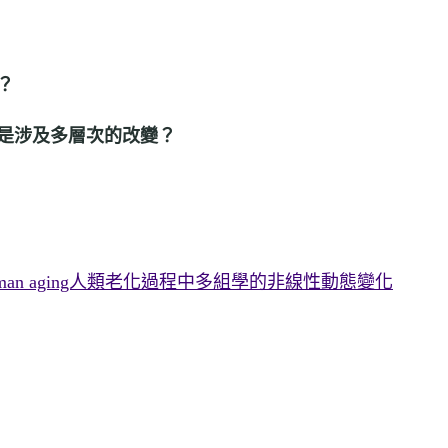
？
是涉及多層次的改變？
les during human aging人類老化過程中多組學的非線性動態變化