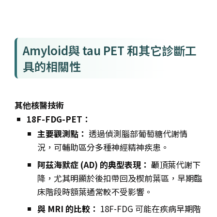
Amyloid與 tau PET 和其它診斷工
具的相關性
其他核醫技術
18F-FDG-PET：
主要觀測點：
透過偵測腦部葡萄糖代謝情
況，可輔助區分多種神經精神疾患。
阿茲海默症 (AD) 的典型表現：
顳頂葉代謝下
降，尤其明顯於後扣帶回及楔前葉區，早期臨
床階段時額葉通常較不受影響。
與 MRI 的比較：
18F-FDG 可能在疾病早期階