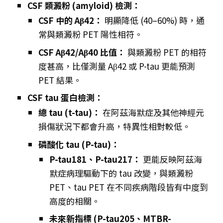
CSF 類澱粉 (amyloid) 檢測：
CSF 中的 Aβ42：
明顯降低 (40–60%) 時，通
常與類澱粉 PET 陽性相符。
CSF Aβ42/Aβ40 比值：
與類澱粉 PET 的相符
度甚高，比僅測量 Aβ42 或 P-tau 更能預測
PET 結果。
CSF tau 蛋白檢測：
總 tau (t-tau)：
在阿茲海默症及其他神經元
損傷狀況下都會升高，特異性相對較低。
磷酸化 tau (P-tau)：
P-tau181、P-tau217：
更能反映阿茲海
默症病理驅動下的 tau 改變，與類澱粉
PET、tau PET 在不同疾病階段皆有中度到
高度的相關。
未來新指標 (P-tau205、MTBR-