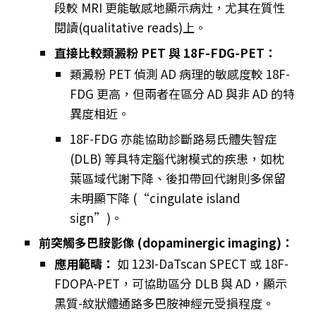
段較 MRI 更能敏感地顯示病灶，尤其在質性
閱讀(qualitative reads)上。
直接比較類澱粉 PET 與 18F-FDG-PET：
類澱粉 PET 偵測 AD 病理的敏感度較 18F-
FDG 更高，但兩者在區分 AD 與非 AD 的特
異度相近。
18F-FDG 亦能協助診斷路易氏體失智症
(DLB) 等具特定腦代謝模式的疾患，如枕
葉區域代謝下降、後扣帶回代謝則多保留
未明顯下降 (“cingulate island
sign”)。
前突觸多巴胺影像 (dopaminergic imaging)：
應用範疇：
如 123I-DaTscan SPECT 或 18F-
FDOPA-PET，可協助區分 DLB 與 AD，顯示
黑質-紋狀體通路多巴胺神經元受損程度。