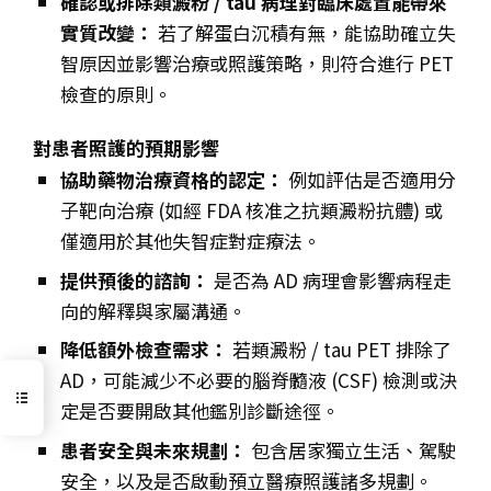
確認或排除類澱粉 / tau 病理對臨床處置能帶來
實質改變：
若了解蛋白沉積有無，能協助確立失
智原因並影響治療或照護策略，則符合進行 PET
檢查的原則。
對患者照護的預期影響
協助藥物治療資格的認定：
例如評估是否適用分
子靶向治療 (如經 FDA 核准之抗類澱粉抗體) 或
僅適用於其他失智症對症療法。
提供預後的諮詢：
是否為 AD 病理會影響病程走
向的解釋與家屬溝通。
降低額外檢查需求：
若類澱粉 / tau PET 排除了
AD，可能減少不必要的腦脊髓液 (CSF) 檢測或決
定是否要開啟其他鑑別診斷途徑。
患者安全與未來規劃：
包含居家獨立生活、駕駛
安全，以及是否啟動預立醫療照護諸多規劃。