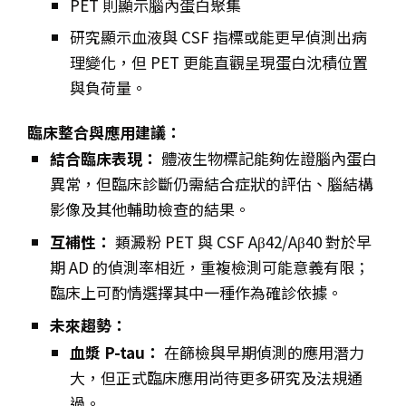
PET 則顯示腦內蛋白聚集
研究顯示血液與 CSF 指標或能更早偵測出病
理變化，但 PET 更能直觀呈現蛋白沈積位置
與負荷量。
臨床整合與應用建議：
結合臨床表現：
體液生物標記能夠佐證腦內蛋白
異常，但臨床診斷仍需結合症狀的評估、腦結構
影像及其他輔助檢查的結果。
互補性：
類澱粉 PET 與 CSF Aβ42/Aβ40 對於早
期 AD 的偵測率相近，重複檢測可能意義有限；
臨床上可酌情選擇其中一種作為確診依據。
未來趨勢：
血漿 P-tau：
在篩檢與早期偵測的應用潛力
大，但正式臨床應用尚待更多研究及法規通
過。