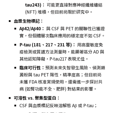
tau243)：
可能更直接對應神經纖維纏結
(NFT) 堆積，但目前尚限於研究中。
血漿生物標記：
Aβ42/Aβ40：
與 CSF 與 PET 的關聯性已獲證
實，但個體層次臨床應用的穩定度不如 CSF。
P-tau (181、217、231 等)：
用高靈敏度免
疫檢測或質譜方法測量時，能顯著區分 AD 與
其他認知障礙，P-tau217 表現尤佳。
臨床可行性：
預測未來失智發生風險、偵測類
澱粉與 tau PET 陽性，精準度高；但目前尚
未獲 FDA 核准常規使用，還需進一步探討共
病 (如腎功能不全、肥胖) 對結果的影響。
可溶性 vs. 聚集型蛋白：
CSF 與血漿標記反映溶解態 Aβ 或 P-tau；