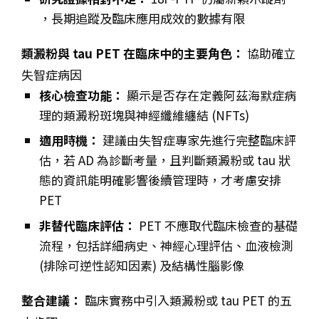
，長期追蹤及臨床應用成效的數據有限
類澱粉與 tau PET 在臨床中的主要角色：
協助確立
失智症病因
核心檢查功能：
顯示是否存在定義阿茲海默症病
理的類澱粉斑塊與神經纖維纏結 (NFTs)
適用時機：
建議由失智症專家先進行完整臨床評
估，若 AD 為診斷考量，且判斷類澱粉或 tau 狀
態的資訊能明確影響後續管理時，才考慮安排
PET
非替代臨床評估：
PET 不應取代臨床檢查的基礎
流程，包括詳細病史、神經心理評估、血液檢測
(排除可逆性認知因素) 及結構性腦影像
整合建議：
臨床實務中引入類澱粉或 tau PET 的五