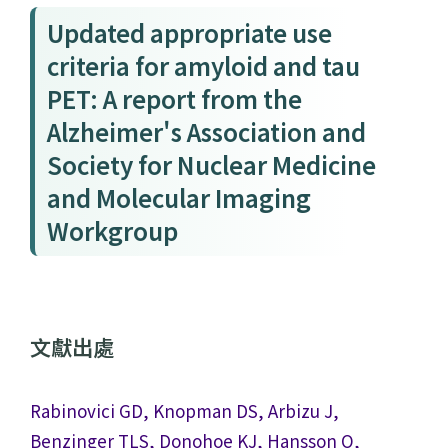
Updated appropriate use
criteria for amyloid and tau
PET: A report from the
Alzheimer's Association and
Society for Nuclear Medicine
and Molecular Imaging
Workgroup
文獻出處
Rabinovici GD, Knopman DS, Arbizu J,
Benzinger TLS, Donohoe KJ, Hansson O,