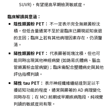
SUVR)，有望提高早期檢測敏感度。
臨床解讀與意涵：
陰性類澱粉 PET：
不一定表示完全無類澱粉沈
積，但低含量通常不至於是臨床已顯現認知衰退
的主因；臨床上若有其他病理因素存在，仍須釐
清。
陽性類澱粉 PET：
代表顯著斑塊沈積，但也可
能同時出現其他神經病變 (如路易氏體病、腦血
管類澱粉血管病變)；臨床需配合整體病史與其他
評估指標判讀。
陽性 tau PET：
表示神經纖維纏結達到足以干
擾認知功能的程度，通常與顯著的 AD 病理變化
同時存在；在 MCI 前期或早期疾病階段，純視覺
判讀的敏感度尚有限。