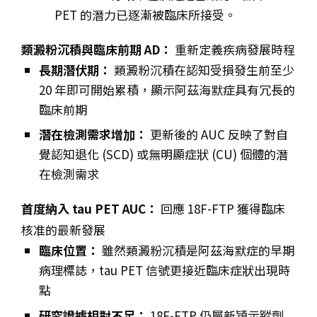
PET 的潛力已逐漸被臨床所接受。
類澱粉沉積與臨床前期 AD：
重新定義疾病發展時程
長期潛伏期：
類澱粉沉積在認知受損發生前至少
20 年即可開始累積，顯示阿茲海默症具有冗長的
臨床前期
潛在檢測需求增加：
更新後的 AUC 反映了對自
覺認知退化 (SCD) 或無明顯症狀 (CU) 個體的潛
在檢測需求
首度納入 tau PET AUC：
回應 18F-FTP 獲得臨床
核准的最新發展
臨床位置：
雖然類澱粉沉積是阿茲海默症的早期
病理標誌，tau PET 信號更接近臨床症狀出現時
點
研究證據相對不足：
18F-FTP 仍屬新穎示蹤劑