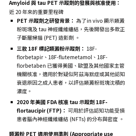
Amyloid 與 tau PET 示蹤劑的發展與核准使用：
近 20 年來的重要里程碑
PET 示蹤劑之研發背景：
為了in vivo 顯示類澱
粉斑塊及 tau 神經纖維纏結，先後開發出多款正
子斷層掃描 (PET) 造影劑 。
三款 18F 標記類澱粉示蹤劑：
18F-
florbetapir、18F-flutemetamol、18F-
florbetaben 已獲得美國、歐盟及其他國家主管
機關核准，適用於對疑似阿茲海默症或其他認知
衰退原因之成人患者，以評估類澱粉斑塊沈積的
濃度。
2020 年美國 FDA 核准 tau 示蹤劑 18F-
flortaucipir (FTP)：
可用於評估認知功能受損
患者腦內神經纖維纏結 (NFTs) 的分布與密度 。
類澱粉 PET 適用使用準則 (Appropriate use