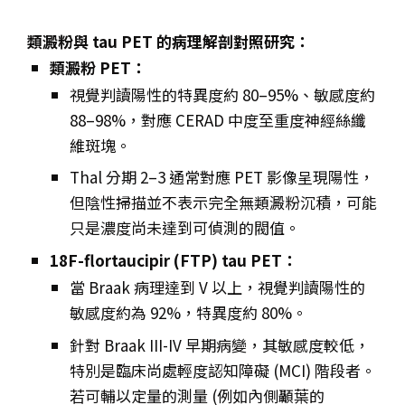
類澱粉與 tau PET 的病理解剖對照研究：
類澱粉 PET：
視覺判讀陽性的特異度約 80–95%、敏感度約
88–98%，對應 CERAD 中度至重度神經絲纖
維斑塊。
Thal 分期 2–3 通常對應 PET 影像呈現陽性，
但陰性掃描並不表示完全無類澱粉沉積，可能
只是濃度尚未達到可偵測的閥值。
18F-flortaucipir (FTP) tau PET：
當 Braak 病理達到 V 以上，視覺判讀陽性的
敏感度約為 92%，特異度約 80%。
針對 Braak III-IV 早期病變，其敏感度較低，
特別是臨床尚處輕度認知障礙 (MCI) 階段者。
若可輔以定量的測量 (例如內側顳葉的