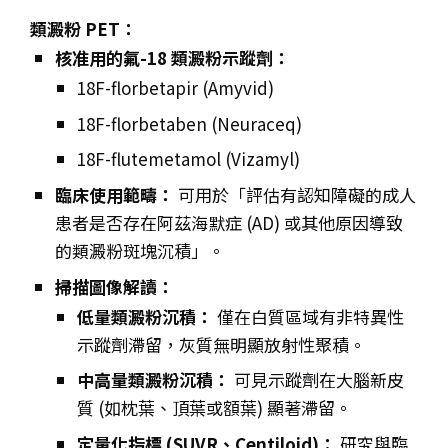
類澱粉 PET：
核准用的氟-18 類澱粉示蹤劑：
18F-florbetapir (Amyvid)
18F-florbetaben (Neuraceq)
18F-flutemetamol (Vizamyl)
臨床使用範疇：
可用於「評估有認知障礙的成人
患者是否存在阿茲海默症 (AD) 或其他原因導致
的類澱粉斑塊沉積」。
掃描圖像解讀：
低量類澱粉沉積：
僅在白質區域有非特異性
示蹤劑滯留，灰質無明顯放射性聚積。
中高量類澱粉沉積：
可見示蹤劑在大腦新皮
質 (如枕葉、頂葉或額葉) 顯著滯留。
定量化指標 (SUVR、Centiloid)：
研究與臨