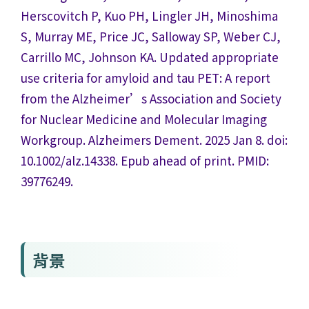
Herscovitch P, Kuo PH, Lingler JH, Minoshima
S, Murray ME, Price JC, Salloway SP, Weber CJ,
Carrillo MC, Johnson KA. Updated appropriate
use criteria for amyloid and tau PET: A report
from the Alzheimer’s Association and Society
for Nuclear Medicine and Molecular Imaging
Workgroup. Alzheimers Dement. 2025 Jan 8. doi:
10.1002/alz.14338. Epub ahead of print. PMID:
39776249.
背景