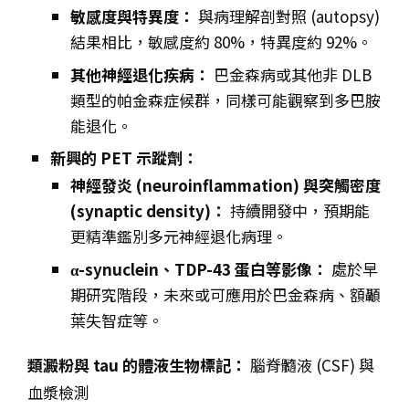
敏感度與特異度：
與病理解剖對照 (autopsy)
結果相比，敏感度約 80%，特異度約 92%。
其他神經退化疾病：
巴金森病或其他非 DLB
類型的帕金森症候群，同樣可能觀察到多巴胺
能退化。
新興的 PET 示蹤劑：
神經發炎 (neuroinflammation) 與突觸密度
(synaptic density)：
持續開發中，預期能
更精準鑑別多元神經退化病理。
α-synuclein、TDP-43 蛋白等影像：
處於早
期研究階段，未來或可應用於巴金森病、額顳
葉失智症等。
類澱粉與 tau 的體液生物標記：
腦脊髓液 (CSF) 與
血漿檢測