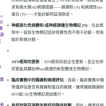
所和阿茲海默症協會建立了ATN研究框架，該框架要
求有兩大類AD病理證據——類澱粉 (A) 和病理性tau
蛋白 (T)——才能診斷阿茲海默症。
y —
EO
神經退化性病變和/或神經損傷生物標記 (N)
：在此框
血液
架中，這些生物標記因非特異性而不用于診斷，但有
測
助於疾病分期。
症
ATN框架的更新
：ATN框架目前正在更新，並正在研
)
究更能具體反映tau病理的新型體液生物標記。
使
臨床實務中的類澱粉病理評估
：目前，臨床實務中通
常僅評估是否有類澱粉蛋白的病理，通常通過類澱粉
PET或CSF生物標記測試進行。
值
有症狀阿茲海默失智症的臨床診斷
：因此，通常在排