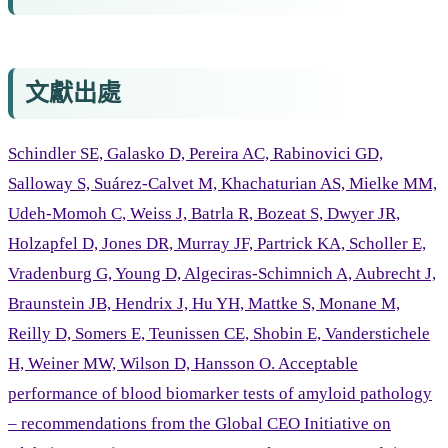
文獻出處
Schindler SE, Galasko D, Pereira AC, Rabinovici GD,
Salloway S, Suárez-Calvet M, Khachaturian AS, Mielke MM,
Udeh-Momoh C, Weiss J, Batrla R, Bozeat S, Dwyer JR,
Holzapfel D, Jones DR, Murray JF, Partrick KA, Scholler E,
Vradenburg G, Young D, Algeciras-Schimnich A, Aubrecht J,
Braunstein JB, Hendrix J, Hu YH, Mattke S, Monane M,
Reilly D, Somers E, Teunissen CE, Shobin E, Vanderstichele
H, Weiner MW, Wilson D, Hansson O. Acceptable
performance of blood biomarker tests of amyloid pathology
– recommendations from the Global CEO Initiative on