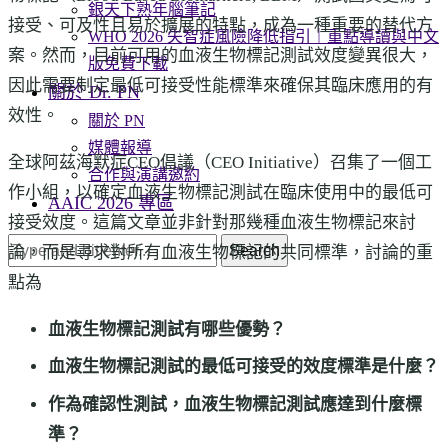
銀天下熟年腦筆記
接受、可及性且易於擴展的特點，成為一種重要的替代方
WHO 2026 失智症風險降低指引｜重點導讀與中文
案。然而，目前可用的血液生物標記測試效度變異很大，
版免費下載
因此需要制定最低可接受性能標準來確保其臨床應用的有
關於 Dr. PN
效性。
關於 PN
媒體報導
全球阿茲海默症CEO倡議（CEO Initiative）召集了一個工
合作與演講邀約
作小組，以確定血液生物標記測試在臨床使用中的最低可
AAIC 2026 專區
接受效度。這篇文章並非針對那幾種
血液生物標記來討
Search
論，而是尋求對所有
血液生物標記的共同標準，
討論的重
點為
血液生物標記測試有哪些優勢？
血液生物標記測試的最低可接受的效度標準是什麼？
作為確認性測試，血液生物標記測試應達到什麼標
準？