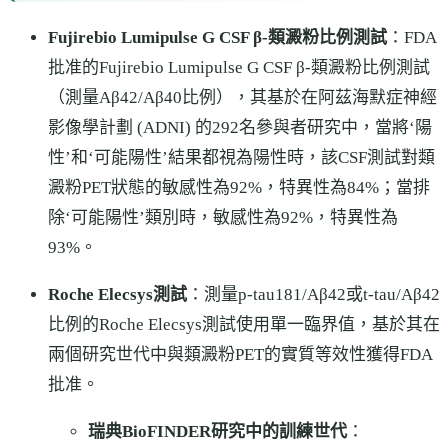
Fujirebio Lumipulse G CSF β-類澱粉比例測試
：FDA
批准的Fujirebio Lumipulse G CSF β-類澱粉比例測試
（測量Aβ42/Aβ40比例），其基於在阿茲海默症神經
影像學計劃 (ADNI) 的292名參與者研究中，當將‘陽
性’和‘可能陽性’結果都視為陽性時，該CSF測試對類
澱粉PET狀態的敏感性為92%，特異性為84%；當排
除‘可能陽性’類別時，敏感性為92%，特異性為
93%。
Roche Elecsys測試
：測量p-tau181/Aβ42或t-tau/Aβ42
比例的Roche Elecsys測試使用單一臨界值，基於其在
兩個研究世代中與類澱粉PET的實質等效性獲得FDA
批准。
瑞典BioFINDER研究中的訓練世代
：