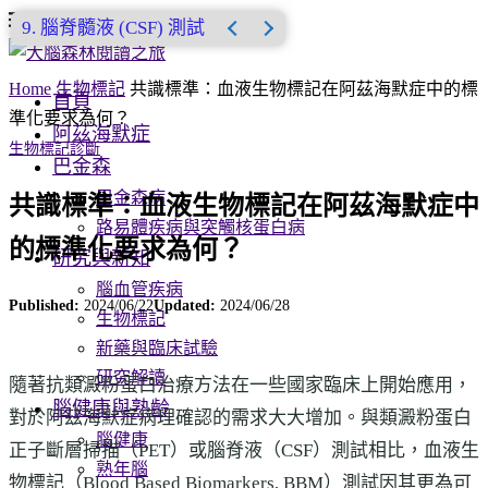
腦脊髓液 (CSF) 測試
Home
生物標記
共識標準：血液生物標記在阿茲海默症中的標
首頁
準化要求為何？
阿茲海默症
生物標記
診斷
巴金森
巴金森病
共識標準：血液生物標記在阿茲海默症中
路易體疾病與突觸核蛋白病
的標準化要求為何？
研究與新知
腦血管疾病
Published:
2024/06/22
Updated:
2024/06/28
生物標記
新藥與臨床試驗
研究解讀
隨著抗類澱粉蛋白治療方法在一些國家臨床上開始應用，
腦健康與熟齡
對於阿茲海默症病理確認的需求大大增加。與類澱粉蛋白
腦健康
正子斷層掃描（PET）或腦脊液（CSF）測試相比，血液生
熟年腦
物標記（Blood Based Biomarkers, BBM）測試因其更為可