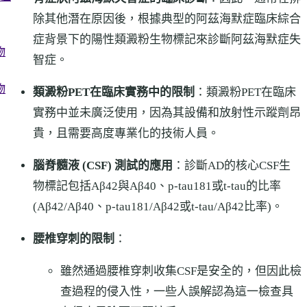
除其他潛在原因後，根據典型的阿茲海默症臨床綜合
症背景下的陽性類澱粉生物標記來診斷阿茲海默症失
物
智症。
物
類澱粉PET在臨床實務中的限制
：類澱粉PET在臨床
實務中並未廣泛使用，因為其設備和放射性示蹤劑昂
貴，且需要高度專業化的技術人員。
腦脊髓液 (CSF) 測試的應用
：診斷AD的核心CSF生
物標記包括Aβ42與Aβ40、p-tau181或t-tau的比率
(Aβ42/Aβ40、p-tau181/Aβ42或t-tau/Aβ42比率)。
腰椎穿刺的限制
：
雖然通過腰椎穿刺收集CSF是安全的，但因此檢
查過程的侵入性，一些人誤解認為這一檢查具