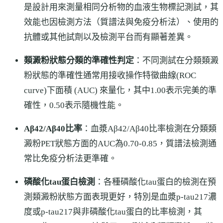
是設計用來測量相同分析物的血液生物標記測試，其
效能也因檢測方法（質譜法與免疫分析法）、使用的
抗體或其他試劑以及檢測平台而有顯著差異。
類澱粉狀態分類的準確性判定
：不同測試在分類類澱
粉狀態的準確性通常用接收操作特徵曲線(ROC
curve)下面積 (AUC) 來量化，其中1.00表示完美的準
確性，0.50表示隨機性能。
Aβ42/Aβ40比率
：血漿Aβ42/Aβ40比率檢測在分類類
澱粉PET狀態方面的AUC為0.70-0.85，質譜法檢測通
常比免疫分析法更準確。
磷酸化tau蛋白檢測
：各種磷酸化tau蛋白的檢測在預
測類澱粉狀態方面表現更好，特別是血漿p-tau217濃
度或p-tau217與非磷酸化tau蛋白的比率檢測，其