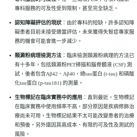
專科服務的可及性受到限制，甚至完全缺乏。
認知障礙評估的現狀
：由於專科的短缺，許多認知障
礙患者目前未接受適當評估，未來獲得失智症專家服
務的機會可能會進一步減少。
類澱粉病理檢測方法
：臨床檢測類澱粉病理的方法已
有十多年，包括類澱粉PET掃描和腦脊髓液 (CSF) 測
試，後者包含Aβ42、Aβ40、總tau蛋白 (t-tau) 和磷酸
化tau蛋白 (p-tau181) 的測量。
生物標記在臨床實務中的應用
：直到最近，生物標記
在臨床實務中使用頻率不高，部分原因是疾病修飾治
療尚未可用，生物標記結果不太可能改變患者的治療
和預後，另外還因其高成本、有限的可及性及測試的
風險。