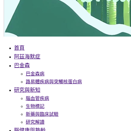
首頁
阿茲海默症
巴金森
巴金森病
路易體疾病與突觸核蛋白病
研究與新知
腦血管疾病
生物標記
新藥與臨床試驗
研究解讀
腦健康與熟齡