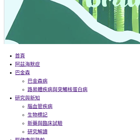
首頁
阿茲海默症
巴金森
巴金森病
路易體疾病與突觸核蛋白病
研究與新知
腦血管疾病
生物標記
新藥與臨床試驗
研究解讀