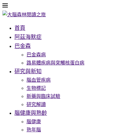
首頁
阿茲海默症
巴金森
巴金森病
路易體疾病與突觸核蛋白病
研究與新知
腦血管疾病
生物標記
新藥與臨床試驗
研究解讀
腦健康與熟齡
腦健康
熟年腦