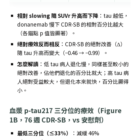
相對 slowing 隨 SUVr 升高而下降
：tau 越低，
donanemab 慢下 CDR-SB 的相對百分比越大
（各錨點 p 值皆顯著）。
絕對療效反而相反
：CDR-SB 的絕對改善（Δ）
隨 tau 升高而變大（−0.46 → −0.99）。
怎麼解讀
：低 tau 病人退化慢，同樣甚至較小的
絕對改善，佔他們退化的百分比就大；高 tau 病
人絕對受益較大，但退化本來就快，百分比顯得
小。
血漿 p-tau217 三分位的療效（Figure
1B，76 週 CDR-SB，vs 安慰劑）
最低三分位（≤33%）
：減緩 46%