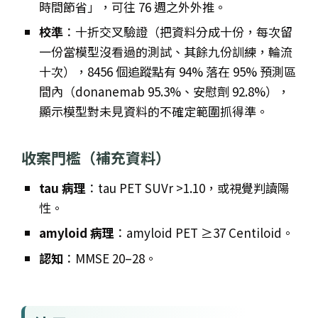
時間節省」，可往 76 週之外外推。
校準
：十折交叉驗證（把資料分成十份，每次留
一份當模型沒看過的測試、其餘九份訓練，輪流
十次），8456 個追蹤點有 94% 落在 95% 預測區
間內（donanemab 95.3%、安慰劑 92.8%），
顯示模型對未見資料的不確定範圍抓得準。
收案門檻（補充資料）
tau 病理
：tau PET SUVr >1.10，或視覺判讀陽
性。
amyloid 病理
：amyloid PET ≥37 Centiloid。
認知
：MMSE 20–28。