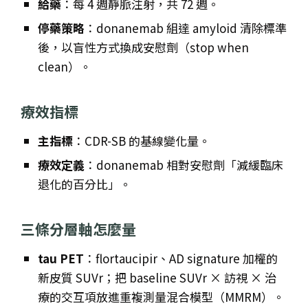
給藥
：每 4 週靜脈注射，共 72 週。
停藥策略
：donanemab 組達 amyloid 清除標準
後，以盲性方式換成安慰劑（stop when
clean）。
療效指標
主指標
：CDR-SB 的基線變化量。
療效定義
：donanemab 相對安慰劑「減緩臨床
退化的百分比」。
三條分層軸怎麼量
tau PET
：flortaucipir、AD signature 加權的
新皮質 SUVr；把 baseline SUVr × 訪視 × 治
療的交互項放進重複測量混合模型（MMRM）。