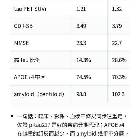
tau PET SUVr
1.21
1.32
CDR-SB
3.49
3.79
MMSE
23.3
22.7
高 tau 比例
14.3%
28.6%
APOE ε4 帶因
74.5%
70.3%
amyloid（centiloid）
98.8
102.3
一句話
：臨床、影像、血漿三條尺同步往重走，
佐證 p-tau217 是好的疾病分期代理；APOE ε4
在越重的組反而越少，而 amyloid 幾乎不分層。