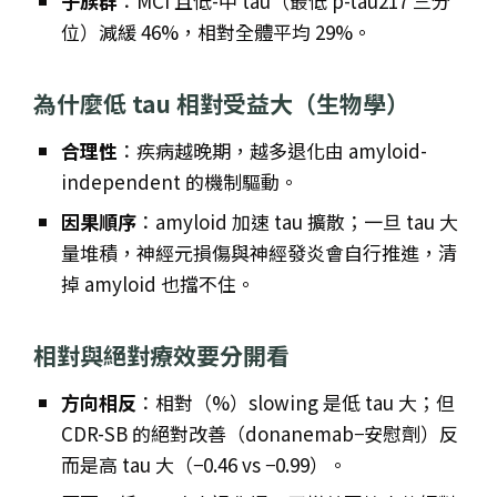
子族群
：MCI 且低-中 tau（最低 p-tau217 三分
位）減緩 46%，相對全體平均 29%。
為什麼低 tau 相對受益大（生物學）
合理性
：疾病越晚期，越多退化由 amyloid-
independent 的機制驅動。
因果順序
：amyloid 加速 tau 擴散；一旦 tau 大
量堆積，神經元損傷與神經發炎會自行推進，清
掉 amyloid 也擋不住。
相對與絕對療效要分開看
方向相反
：相對（%）slowing 是低 tau 大；但
CDR-SB 的絕對改善（donanemab−安慰劑）反
而是高 tau 大（−0.46 vs −0.99）。