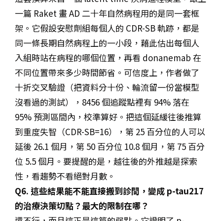
一篇 Raket 畫 AD 二十年自然病程用的是同一套框
架。它假設安慰劑組每個人的 CDR-SB 軌跡，都是
同一條長期自然病程上的一小段，藉此估出每個人
入組時站在病程的哪個位置，再看 donanemab 在
不同位置帶來多少時間節省。可信度上，作者做了
十折交叉驗證（把資料分十份、輪流留一份當模型
沒看過的測試），8456 個追蹤點裡有 94% 落在
95% 預測區間內，校準算好。把這個延緩往後推算
到重度失智（CDR-SB=16），第 25 百分位的人可以
延後 26.1 個月，第 50 百分位 10.8 個月，第 75 百分
位 5.5 個月。要提醒的是，越往後的外推越是探索
性，看趨勢不看絕對月數。
Q6. 這些結果能不能直接搬到診間，變成 p-tau217
的治療決策切點？最大的限制在哪？
還不行，而且這正是這篇的弱點。它證明了 p-