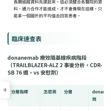
長期追蹤資料先建起來，這必須整合各醫院的資
料、通力合作才能達成，才不會像現在這樣，只
能拿一個國外的平均值去回答患者。
臨床速查表
donanemab 療效隨基線疾病階段
（TRAILBLAZER-ALZ 2 事後分析，CDR-
SB 76 週，vs 安慰劑）
分層指標
怎麼測
分層
donane
效