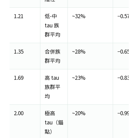
1.21
低-中
~32%
−0.57
tau 族
群平均
1.35
合併族
~28%
−0.65
群平均
1.69
高 tau
~23%
−0.83
族群平
均
2.00
極高
~20%
−0.99
tau（錨
點）