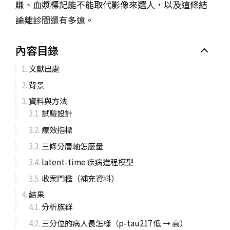
賺、血漿標記能不能取代影像來選人，以及這條結
論離診間還有多遠。
內容目錄
文獻出處
背景
資料與方法
試驗設計
療效指標
三條分層軸怎麼量
latent-time 疾病進程模型
收案門檻（補充資料）
結果
分析族群
三分位的病人長怎樣（p-tau217 低 → 高）