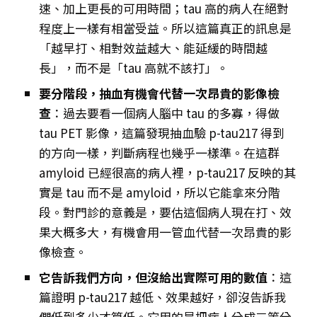
速、加上更長的可用時間；tau 高的病人在絕對
程度上一樣有相當受益。所以這篇真正的訊息是
「越早打、相對效益越大、能延緩的時間越
長」，而不是「tau 高就不該打」。
要分階段，抽血有機會代替一次昂貴的影像檢
查
：過去要看一個病人腦中 tau 的多寡，得做
tau PET 影像，這篇發現抽血驗 p-tau217 得到
的方向一樣，判斷病程也幾乎一樣準。在這群
amyloid 已經很高的病人裡，p-tau217 反映的其
實是 tau 而不是 amyloid，所以它能拿來分階
段。對門診的意義是，要估這個病人現在打、效
果大概多大，有機會用一管血代替一次昂貴的影
像檢查。
它告訴我們方向，但沒給出實際可用的數值
：這
篇證明 p-tau217 越低、效果越好，卻沒告訴我
們低到多少才算低。它用的是把病人分成三等分