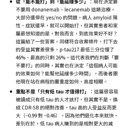
從「能不能打」到「能延緩多少」
：現在決定要
不要用 donanemab、lecanemab 這類治療，
大部分還停在 yes/no 的問題，病人 amyloid 陽
性、症狀還早，就可以開始打，但其實患者和家
屬最想知道的是，對我而言，到底效果好不好？
這篇給了一些答案，同樣符合收案條件，打下去
的受益其實差很多，p-tau217 最低三分位慢了
46%、最高的只剩 26%。這代表我們在判斷「要
不要打」的同時，其實也在決定「這個病人可能
的效果如何？能幫他延緩多少時間」，而後者跟
他現在站在病程的嚴重度如何，高度相關。
重點不是「只有低 tau 才值得打」
：這篇很容易
被讀成只有低 tau 的人才該打，但其實不是。換
成 CDR-SB 的絕對改善，tau 高的人受益反而更
大（−0.99 對 −0.46），因為他們退化本來就快。
差別在於，低 tau 病人賺到的是相對更大的減