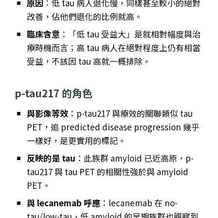
原因
：低 tau 病人退化慢，同樣甚至較小的絕對
改善，佔他們退化的比例就高。
臨床含意
：「低 tau 受益大」是就相對幅度與治
療時機而言；高 tau 病人在絕對程度上仍有相當
受益，不該因 tau 高就一概排除。
p-tau217 的角色
與影像等效
：p-tau217 與療效的關聯類似 tau
PET，追 predicted disease progression 幾乎
一樣好，是更實用的標記。
反映的是 tau
：此族群 amyloid 已近高原，p-
tau217 與 tau PET 的相關性強於與 amyloid
PET。
與 lecanemab 呼應
：lecanemab 在 no-
tau/low-tau、低 amyloid 的早期族群也觀察到