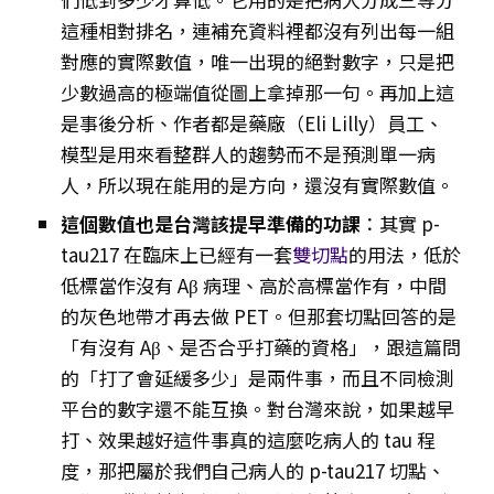
這種相對排名，連補充資料裡都沒有列出每一組
對應的實際數值，唯一出現的絕對數字，只是把
少數過高的極端值從圖上拿掉那一句。再加上這
是事後分析、作者都是藥廠（Eli Lilly）員工、
模型是用來看整群人的趨勢而不是預測單一病
人，所以現在能用的是方向，還沒有實際數值。
這個數值也是台灣該提早準備的功課
：其實 p-
tau217 在臨床上已經有一套
雙切點
的用法，低於
低標當作沒有 Aβ 病理、高於高標當作有，中間
的灰色地帶才再去做 PET。但那套切點回答的是
「有沒有 Aβ、是否合乎打藥的資格」，跟這篇問
的「打了會延緩多少」是兩件事，而且不同檢測
平台的數字還不能互換。對台灣來說，如果越早
打、效果越好這件事真的這麼吃病人的 tau 程
度，那把屬於我們自己病人的 p-tau217 切點、