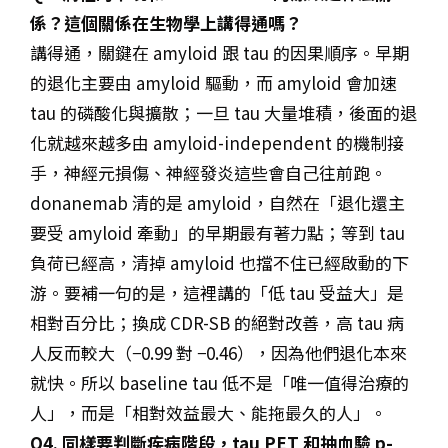
係？這個關係在生物學上講得通嗎？
講得通，關鍵在 amyloid 跟 tau 的因果順序。早期
的退化主要由 amyloid 驅動，而 amyloid 會加速
tau 的磷酸化與擴散；一旦 tau 大量堆積，後面的退
化就越來越多由 amyloid-independent 的機制接
手，神經元損傷、神經發炎這些會自己往前跑。
donanemab 清的是 amyloid，自然在「退化還主
要受 amyloid 牽動」的早期最有著力點；等到 tau
負荷已經高，清掉 amyloid 也擋不住已經啟動的下
游。要補一句的是，這裡講的「低 tau 受益大」是
相對百分比；換成 CDR-SB 的絕對改善，高 tau 病
人反而較大（−0.99 對 −0.46），因為他們退化本來
就快。所以 baseline tau 低不是「唯一值得治療的
人」，而是「相對效益最大、能拖最久的人」。
Q4. 同樣要判斷疾病階段，tau PET 和抽血驗 p-