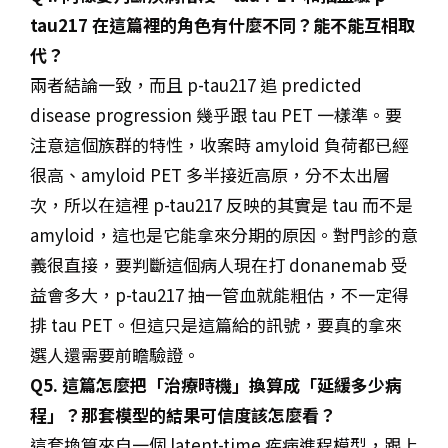
tau217 在這篇裡的角色有什麼不同？能不能互相取
代？
兩者結論一致，而且 p-tau217 追 predicted
disease progression 幾乎跟 tau PET 一樣準。要
注意這個族群的特性，收案時 amyloid 負荷都已經
很高、amyloid PET 多半接近高原，分不太出層
次，所以在這裡 p-tau217 反映的其實是 tau 而不是
amyloid，這也是它能拿來分期的原因。對門診的意
義很直接，要判斷這個病人現在打 donanemab 受
益會多大，p-tau217 抽一管血就能粗估，不一定得
排 tau PET。但這只是這篇給的訊號，要真的拿來
選人還需要前瞻驗證。
Q5. 這篇怎麼把「治療時機」換算成「延緩多少病
程」？那套模型的結果可信度該怎麼看？
這套換算來自一個 latent-time 疾病進程模型，跟上