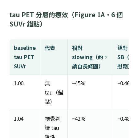
tau PET 分層的療效（Figure 1A，6 個
SUVr 錨點）
baseline
代表
相對
絕對 Δ C
tau PET
slowing（約，
SB（do
SUVr
讀自長條圖）
慰劑）
1.00
無
~45%
−0.46
tau（錨
點）
1.04
視覺判
~42%
−0.48
讀 tau
陰性