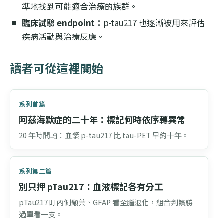
準地找到可能適合治療的族群。
臨床試驗 endpoint：
p-tau217 也逐漸被用來評估
疾病活動與治療反應。
讀者可從這裡開始
系列首篇
阿茲海默症的二十年：標記何時依序轉異常
20 年時間軸：血漿 p-tau217 比 tau-PET 早約十年。
系列第二篇
別只押 pTau217：血液標記各有分工
pTau217 盯內側顳葉、GFAP 看全腦退化，組合判讀勝
過單看一支。