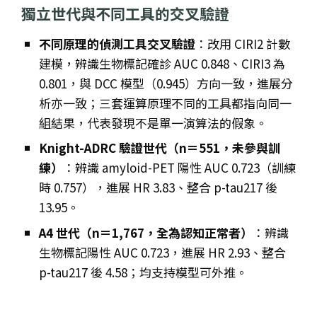
獨立世代與不同工具的交叉驗證
不同原理的偵測工具交叉驗證
：改用 CIRI2 計數
建模，辨識生物標記確診 AUC 0.848、CIRI3 為
0.801，與 DCC 模型（0.945）方向一致，進展分
析亦一致；三套運算原理不同的工具都指向同一
組結果，代表發現不是單一演算法的假象。
Knight-ADRC 驗證世代（n＝551，未參與訓
練）
：辨識 amyloid-PET 陽性 AUC 0.723（訓練
時 0.757），進展 HR 3.83、整合 p-tau217 後
13.95。
A4 世代（n＝1,767，全為認知正常者）
：辨識
生物標記陽性 AUC 0.723，進展 HR 2.93、整合
p-tau217 後 4.58；均支持模型可外推。