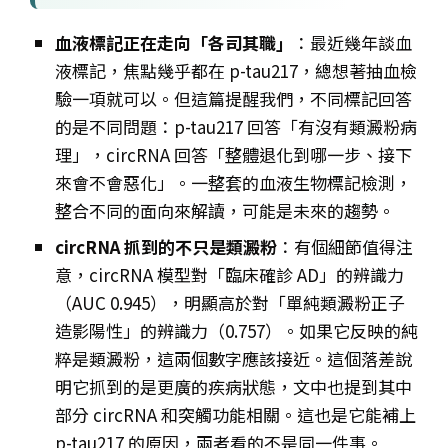
血液標記正在走向「各司其職」
：最近幾年談血
液標記，焦點幾乎都在 p-tau217，總想著抽血檢
驗一項就可以。但這篇提醒我們，不同標記回答
的是不同問題：p-tau217 回答「有沒有類澱粉病
理」，circRNA 回答「整體退化到哪一步、接下
來會不會惡化」。一整套的血液生物標記檢測，
整合不同的面向來解讀，可能是未來的趨勢。
circRNA 抓到的不只是類澱粉
：有個細節值得注
意，circRNA 模型對「臨床確診 AD」的辨識力
（AUC 0.945），明顯高於對「單純類澱粉正子
造影陽性」的辨識力（0.757）。如果它反映的純
粹是類澱粉，這兩個數字應該接近。這個落差說
明它抓到的是更廣的疾病狀態，文中也提到其中
部分 circRNA 和突觸功能相關。這也是它能補上
p-tau217 的原因，兩者看的不是同一件事。