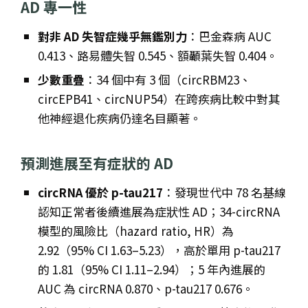
AD 專一性
對非 AD 失智症幾乎無鑑別力
：巴金森病 AUC
0.413、路易體失智 0.545、額顳葉失智 0.404。
少數重疊
：34 個中有 3 個（circRBM23、
circEPB41、circNUP54）在跨疾病比較中對其
他神經退化疾病仍達名目顯著。
預測進展至有症狀的 AD
circRNA 優於 p-tau217
：發現世代中 78 名基線
認知正常者後續進展為症狀性 AD；34-circRNA
模型的風險比（hazard ratio, HR）為
2.92（95% CI 1.63–5.23），高於單用 p-tau217
的 1.81（95% CI 1.11–2.94）；5 年內進展的
AUC 為 circRNA 0.870、p-tau217 0.676。