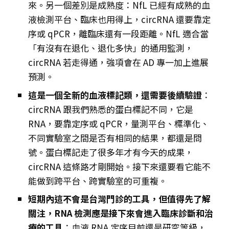
來。另一個差別是成熟度：NfL 已經有成熟的血
液檢測平台、臨床也用得上，circRNA 還要靠定
序或 qPCR，離臨床還有一段距離。NfL 適合當
「有沒有在退化、退化多快」的通用監測，
circRNA 若走得通，強項會在 AD 專一加上進展
預測。
這是一個全新的血液標記類，還需要後續驗證
：
circRNA 跟我們熟悉的蛋白標記不同，它是
RNA，要靠定序或 qPCR，量測平台、標準化、
不同實驗室之間是否有相同的結果，都還是問
號。蛋白標記走了很多年才有今天的成果，
circRNA 這條路才剛開始。接下來還要看它能不
能做到跨平台、跨實驗室的可重複。
短期內這不會是台灣門診的工具，但值得先了解
關注，RNA 檢測應是接下來會進入臨床診斷和治
療的工具
：血液 RNA 定序目前還是研究等級，