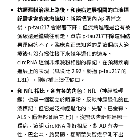
抗類澱粉治療上路後，和疾病進展相關的血液標
記需求會愈來愈迫切
：新藥把腦內 Aβ 清掉之
後，p-tau217 會跟著下降，但疾病進程是否有被
減緩還是繼續往前走，單靠 p-tau217下降這個結
果還回答不了。臨床真正想知道的是這個病人治
療後有沒有擋住接下來幾年退化的速度。
circRNA 這個非類澱粉相關的標記，在預測疾病
進展上的表現（風險比 2.92，勝過 p-tau217 的
1.81），剛好補上這個缺口。
和 NfL 相比，各有各的角色
：NfL（神經絲輕
鏈）也是一個獨立於類澱粉、反映神經退化的血
液標記，但它是泛神經退化的，失智、巴金森、
ALS、腦傷都會讓它上升，沒辦法告訴你是哪一
種病。這組 circRNA 剛好相反，對 AD 有專一
性，巴金森、路易體、額顳葉失智幾乎測不出