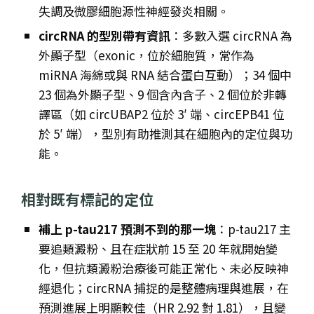
失調及微膠細胞源性神經發炎相關。
circRNA 的型別帶有資訊
：多數入選 circRNA 為
外顯子型（exonic，位於細胞質，常作為
miRNA 海綿或與 RNA 結合蛋白互動）；34 個中
23 個為外顯子型、9 個含內含子、2 個位於非轉
譯區（如 circUBAP2 位於 3′ 端、circEPB41 位
於 5′ 端），型別有助推測其在細胞內的定位與功
能。
相對既有標記的定位
補上 p-tau217 預測不到的那一塊
：p-tau217 主
要追類澱粉、且在症狀前 15 至 20 年就開始變
化，但抗類澱粉治療後可能正常化、未必反映神
經退化；circRNA 捕捉的是整體病理與進展，在
預測進展上明顯較佳（HR 2.92 對 1.81），且變