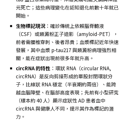
元死亡；這些病理變化在認知退化前數十年就已
開始。
生物標記現況
：確診傳統上依賴腦脊髓液
（CSF）或類澱粉正子造影（amyloid-PET），
前者需腰椎穿刺、後者昂貴；血漿標記近年快速
發展，其中血漿 p-tau217 與類澱粉病理強烈相
關，能在症狀出現前很多年就升高。
circRNA 的特性
：環狀 RNA（circular RNA,
circRNA）是反向剪接形成的單股封閉環狀分
子，比線狀 RNA 穩定（半衰期約兩倍）、能跨
越血腦障壁、在腦部高度表現；先前有小型研究
（樣本約 40 人）顯示症狀性 AD 患者血中
circRNA 與健康人不同，提示其作為標記的潛
力。