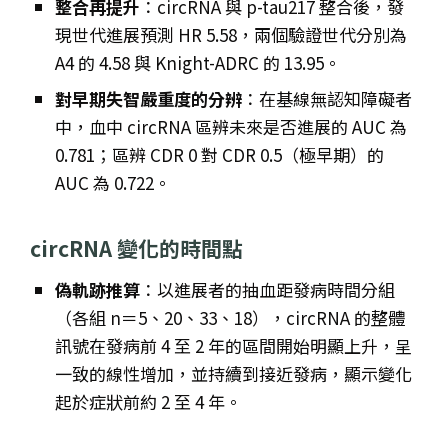
整合再提升
：circRNA 與 p-tau217 整合後，發
現世代進展預測 HR 5.58，兩個驗證世代分別為
A4 的 4.58 與 Knight-ADRC 的 13.95。
對早期失智嚴重度的分辨
：在基線無認知障礙者
中，血中 circRNA 區辨未來是否進展的 AUC 為
0.781；區辨 CDR 0 對 CDR 0.5（極早期）的
AUC 為 0.722。
circRNA 變化的時間點
偽軌跡推算
：以進展者的抽血距發病時間分組
（各組 n＝5、20、33、18），circRNA 的整體
訊號在發病前 4 至 2 年的區間開始明顯上升，呈
一致的線性增加，並持續到接近發病，顯示變化
起於症狀前約 2 至 4 年。