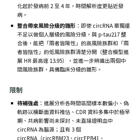
化起於發病前 2 至 4 年，時間解析度更貼近發
病。
整合帶來風險分級的雛形
：即使 circRNA 單獨還
不足以做個人層級的風險分級，與 p-tau217 整
合後，能把「兩者皆陽性」的高風險族群和「兩
者皆陰性」的低風險族群清楚分開（整合模型進
展 HR 最高達 13.95），並進一步辨識出兩個中
間風險族群，具備臨床分級的雛形。
限制
待補強處
：進展分析各時間區間樣本數偏小、偽
軌跡以橫斷面資料推估、CDR 資料多集中於極早
期、共病影響尚未探討、未直接證明血中
circRNA 為腦源；且有 3 個
circRNA（circRBM23、circEPB41、