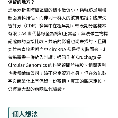
保留的地方？
進展分析各時間區間的樣本數偏小，偽軌跡是用橫
斷面資料推估、而非同一群人的縱貫追蹤；臨床失
智評分（CDR）多集中在極早期，較晚期分層樣本
有限；A4 世代基線全為認知正常者，無法做生物標
記確診的直接比較。共病的影響也尚未探討，且研
究並未直接證明血中 circRNA 都是從大腦而來。利
益揭露需一併納入判讀：通訊作者 Cruchaga 是
Circular Genomics 的科學顧問並持股、相關專利
也授權給該公司；這不否定資料本身，但在效能數
字與商業化上宜保留一份審慎。真正的臨床定位，
仍待更大型的前瞻世代驗證。
個人想法