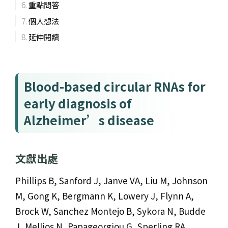
重點問答
個人想法
延伸閱讀
Blood-based circular RNAs for
early diagnosis of
Alzheimer’s disease
文獻出處
Phillips B, Sanford J, Janve VA, Liu M, Johnson
M, Gong K, Bergmann K, Lowery J, Flynn A,
Brock W, Sanchez Montejo B, Sykora N, Budde
J, Mellios N, Papageorgiou G, Sperling RA,