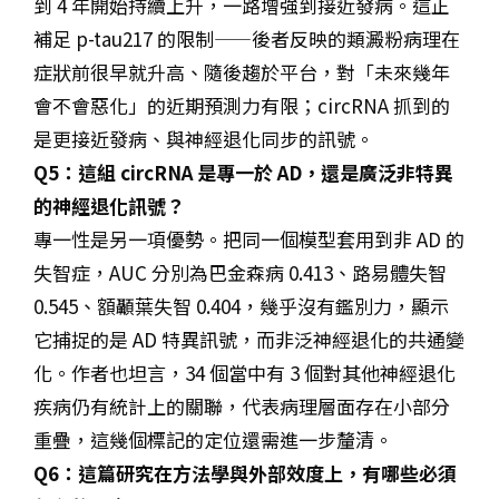
到 4 年開始持續上升，一路增強到接近發病。這正
補足 p-tau217 的限制——後者反映的類澱粉病理在
症狀前很早就升高、隨後趨於平台，對「未來幾年
會不會惡化」的近期預測力有限；circRNA 抓到的
是更接近發病、與神經退化同步的訊號。
Q5：這組 circRNA 是專一於 AD，還是廣泛非特異
的神經退化訊號？
專一性是另一項優勢。把同一個模型套用到非 AD 的
失智症，AUC 分別為巴金森病 0.413、路易體失智
0.545、額顳葉失智 0.404，幾乎沒有鑑別力，顯示
它捕捉的是 AD 特異訊號，而非泛神經退化的共通變
化。作者也坦言，34 個當中有 3 個對其他神經退化
疾病仍有統計上的關聯，代表病理層面存在小部分
重疊，這幾個標記的定位還需進一步釐清。
Q6：這篇研究在方法學與外部效度上，有哪些必須