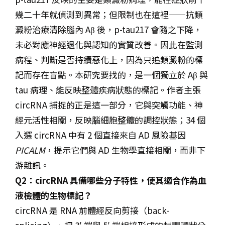
幾二十年就偵測到異常；但限制也在這裡——抗類
澱粉治療清除腦內 Aβ 後，p-tau217 會隨之下降，
未必對應神經退化與認知的實質改善。因此在監測
病程、判斷是否持續惡化上，因為只追類澱粉的標
記而存在盲點。本研究要找的，是一個獨立於 Aβ 與
tau 病理、能反映整體疾病狀態的標記。作者主張
circRNA 捕捉的正是這一部分，它與突觸功能、神
經元活性相關，反映腦細胞整體的調控狀態；34 個
入選 circRNA 中有 2 個直接來自 AD 風險基因
PICALM
，提示它們與 AD 生物學直接相關，而非下
游雜訊。
Q2：circRNA 具備哪些分子特性，使其適合作為血
液檢體的生物標記？
circRNA 是 RNA 前體經反向剪接（back-