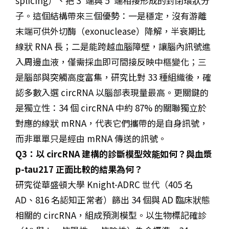
splicing）、把 3′ 端與 5′ 端相接形成的封閉環狀分
子。這個結構帶來三個優勢：一是穩定，沒有游離
末端可供外切酶（exonuclease）降解，半衰期比
線狀 RNA 長；二是能跨越血腦障壁，讓腦內訊號進
入周邊血液，僅需採血即可間接反映中樞變化；三
是腦部與突觸高度富集，研究比對 33 種組織後，確
認多數入選 circRNA 以腦部表現量最高。更關鍵的
是獨立性：34 個 circRNA 中約 87% 的關聯獨立於
對應的線狀 mRNA，代表它們攜帶的是自身訊號，
而非單單只是經由 mRNA 傳送的訊號。
Q3：以 circRNA 建構的診斷模型效能如何？與血漿
p-tau217 正面比較的結果為何？
研究從華盛頓大學 Knight-ADRC 世代（405 名
AD、816 名認知正常者）篩出 34 個與 AD 臨床狀態
相關的 circRNA，組成預測模型。以生物標記確診