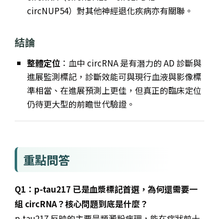
circNUP54）對其他神經退化疾病亦有關聯。
結論
整體定位
：血中 circRNA 是有潛力的 AD 診斷與
進展監測標記，診斷效能可與現行血液與影像標
準相當、在進展預測上更佳，但真正的臨床定位
仍待更大型的前瞻世代驗證。
重點問答
Q1：p-tau217 已是血漿標記首選，為何還需要一
組 circRNA？核心問題到底是什麼？
p-tau217 反映的主要是類澱粉病理，能在症狀前十