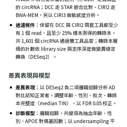
的 circRNA；DCC 走 STAR 嵌合比對、CIRI2 走
BWA-MEM，另以 CIRI3 做敏感度分析。
過濾條件
：保留在 DCC 與 CIRI2 兩套工具都至少
有 1 個 read、且至少 25% 樣本測得的轉錄本，
共 1,601 個 circRNA 通過雙工具品管；轉錄本層
級的計數依 library size 與定序深度做變異穩定
轉換（DESeq2）。
差異表現與模型
差異表現
：以 DESeq2 負二項邏輯迴歸分析 AD
對比認知正常者，調整年齡、性別、批次、轉錄
本完整度（median TIN），以 FDR 0.05 校正。
診斷模型
：邏輯迴歸，共變項為抽血年齡、性
別、APOE 對偶基因數；以 undersampling 平