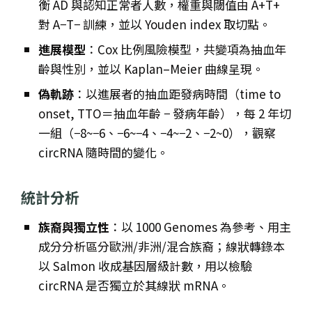
衡 AD 與認知正常者人數，權重與閾值由 A+T+
對 A−T− 訓練，並以 Youden index 取切點。
進展模型
：Cox 比例風險模型，共變項為抽血年
齡與性別，並以 Kaplan–Meier 曲線呈現。
偽軌跡
：以進展者的抽血距發病時間（time to
onset, TTO＝抽血年齡 − 發病年齡），每 2 年切
一組（−8~−6、−6~−4、−4~−2、−2~0），觀察
circRNA 隨時間的變化。
統計分析
族裔與獨立性
：以 1000 Genomes 為參考、用主
成分分析區分歐洲/非洲/混合族裔；線狀轉錄本
以 Salmon 收成基因層級計數，用以檢驗
circRNA 是否獨立於其線狀 mRNA。