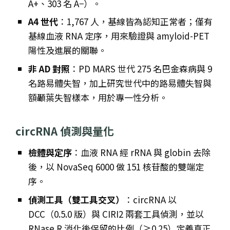
A+、303 名 A−）。
A4 世代
：1,767 人，基線皆為認知正常者；僅有
基線血液 RNA 定序，用來驗證與 amyloid-PET
陽性及進展的關聯。
非 AD 對照
：PD MARS 世代 275 名巴金森病與 9
名路易體失智，加上研究世代中的路易體失智與
額顳葉失智樣本，用於專一性分析。
circRNA 偵測與量化
檢體與定序
：血液 RNA 經 rRNA 與 globin 去除
後，以 NovaSeq 6000 做 151 核苷酸的雙端定
序。
偵測工具（雙工具交叉）
：circRNA 以
DCC（0.5.0 版）與 CIRI2 兩套工具偵測，並以
RNase R 消化後保留的比例（≥0.25）定義真正