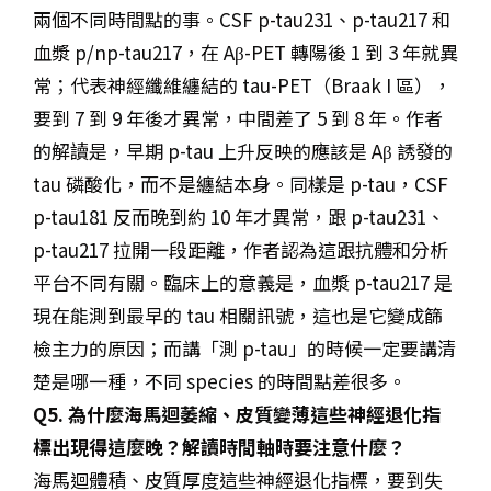
兩個不同時間點的事。CSF p-tau231、p-tau217 和
血漿 p/np-tau217，在 Aβ-PET 轉陽後 1 到 3 年就異
常；代表神經纖維纏結的 tau-PET（Braak I 區），
要到 7 到 9 年後才異常，中間差了 5 到 8 年。作者
的解讀是，早期 p-tau 上升反映的應該是 Aβ 誘發的
tau 磷酸化，而不是纏結本身。同樣是 p-tau，CSF
p-tau181 反而晚到約 10 年才異常，跟 p-tau231、
p-tau217 拉開一段距離，作者認為這跟抗體和分析
平台不同有關。臨床上的意義是，血漿 p-tau217 是
現在能測到最早的 tau 相關訊號，這也是它變成篩
檢主力的原因；而講「測 p-tau」的時候一定要講清
楚是哪一種，不同 species 的時間點差很多。
Q5. 為什麼海馬迴萎縮、皮質變薄這些神經退化指
標出現得這麼晚？解讀時間軸時要注意什麼？
海馬迴體積、皮質厚度這些神經退化指標，要到失