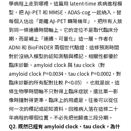
學病程上走到哪裡。這篇用 latent-time 疾病進程模
型，把 Aβ-PET 和 MMSE、ADAS-cog 一起納入，替
每個人估出「距離 Aβ-PET 轉陽幾年」，把所有人放
到同一條連續時間軸上。它的定位不是取代臨床分
期，而是補上「連續、可量化」這一層。作者在
ADNI 和 BioFINDER 兩個世代驗證：這條預測時間
對於沒納入模型的認知測驗與標記，相關性都優於
臨床診斷、amyloid clock 與 tau clock（對
amyloid clock P=0.0034、tau clock P=0.0002，對
臨床診斷的所有配對比較 P<0.05）。也就是說，這
條生物學時間軸不只對得上臨床症狀，還比單一影
像時鐘對得更準。臨床上的用處是，往後可以從任
何一次的標記或認知資料，回推病人落在這條二十
年病程的哪個位置，不必先把他歸進三段分期。
Q2. 既然已經有 amyloid clock、tau clock，為什