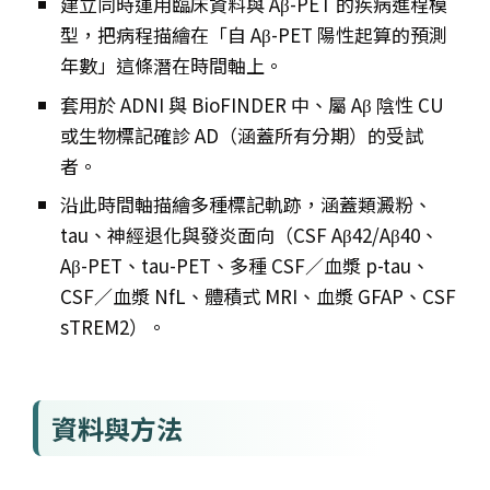
建立同時運用臨床資料與 Aβ-PET 的疾病進程模
型，把病程描繪在「自 Aβ-PET 陽性起算的預測
年數」這條潛在時間軸上。
套用於 ADNI 與 BioFINDER 中、屬 Aβ 陰性 CU
或生物標記確診 AD（涵蓋所有分期）的受試
者。
沿此時間軸描繪多種標記軌跡，涵蓋類澱粉、
tau、神經退化與發炎面向（CSF Aβ42/Aβ40、
Aβ-PET、tau-PET、多種 CSF／血漿 p-tau、
CSF／血漿 NfL、體積式 MRI、血漿 GFAP、CSF
sTREM2）。
資料與方法