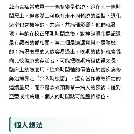
茲海默症當成單一一條多變量軌跡、跑在同一條時
間尺上。但實際上可能有走不同軌跡的亞型，退化
速率也會被年齡、共病、共病理影響；他們就發
現，年齡在校正預測時間之後，對神經退化標記還
是有顯著的偏相關。第二個是遺漏資料不是隨機
的：病況愈重的人愈容易退出，晚期的估計就會偏
向比較健康的存活者，可能把晚期病程估得太長。
臨床上該怎麼用？這條時間軸的價值在於替疾病修
飾治療界定「介入時機窗」，還有當作療效評估的
連續量尺，而不是拿來預測單一病人的預後；碰到
亞型或共病理，個人的時間點可能整條移位。
個人想法