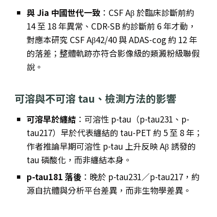
與 Jia 中國世代一致
：CSF Aβ 於臨床診斷前約
14 至 18 年異常、CDR-SB 約診斷前 6 年才動，
對應本研究 CSF Aβ42/40 與 ADAS-cog 約 12 年
的落差；整體軌跡亦符合影像級的類澱粉級聯假
說。
可溶與不可溶 tau、檢測方法的影響
可溶早於纏結
：可溶性 p-tau（p-tau231、p-
tau217）早於代表纏結的 tau-PET 約 5 至 8 年；
作者推論早期可溶性 p-tau 上升反映 Aβ 誘發的
tau 磷酸化，而非纏結本身。
p-tau181 落後
：晚於 p-tau231／p-tau217，約
源自抗體與分析平台差異，而非生物學差異。