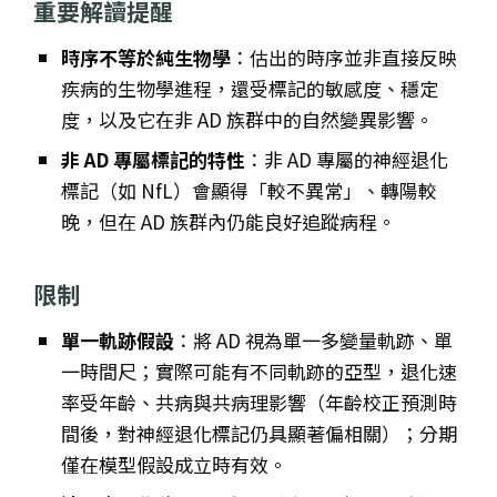
重要解讀提醒
時序不等於純生物學
：估出的時序並非直接反映
疾病的生物學進程，還受標記的敏感度、穩定
度，以及它在非 AD 族群中的自然變異影響。
非 AD 專屬標記的特性
：非 AD 專屬的神經退化
標記（如 NfL）會顯得「較不異常」、轉陽較
晚，但在 AD 族群內仍能良好追蹤病程。
限制
單一軌跡假設
：將 AD 視為單一多變量軌跡、單
一時間尺；實際可能有不同軌跡的亞型，退化速
率受年齡、共病與共病理影響（年齡校正預測時
間後，對神經退化標記仍具顯著偏相關）；分期
僅在模型假設成立時有效。