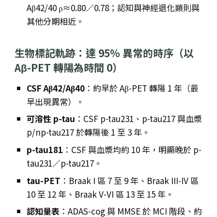
Aβ42/40 ρ≈0.80／0.78；認知與神經退化類則與
其他分期相近。
生物標記軌跡：達 95% 異常的時序（以
Aβ-PET 轉陽為時間 0）
CSF Aβ42/Aβ40
：約早於 Aβ-PET 轉陽 1 年（最
早出現異常）。
可溶性 p-tau
：CSF p-tau231、p-tau217 與血漿
p/np-tau217 於轉陽後 1 至 3 年。
p-tau181
：CSF 與血漿均約 10 年，明顯晚於 p-
tau231／p-tau217。
tau-PET
：Braak I 區 7 至 9 年、Braak III-IV 區
10 至 12 年、Braak V-VI 區 13 至 15 年。
認知量表
：ADAS-cog 與 MMSE 於 MCI 階段、約