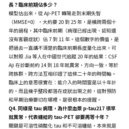
長？臨床前期佔多少？
模型估出來，從 Aβ-PET 轉陽走到末期失智
（MMSE=0），大約要 20 到 25 年，是橫跨兩個十
年的過程，其中臨床前期（病理已經出現、認知還
沒有客觀症狀）佔 7 到 11 年。這個數字的價值，是
把過去一直講不清楚的臨床前期長度量化出來。可
以對照 Jia 等人在中國世代追蹤 20 年的結果：CSF
Aβ 在診斷前約 14 到 18 年就異常，方向一致，等於
跨族群、跨方法互相印證了這條二十年的時間軸。
臨床上的意思很實在：能介入的時間窗是以十年計
的，而且幾乎整段都落在症狀出現之前，這對預防
和早期治療要切在哪裡，是很根本的提醒。
Q4. 同樣是 tau 病理，為什麼血漿 p-tau217 很早
就異常，代表纏結的 tau-PET 卻要再等十年？
關鍵是可溶性磷酸化 tau 和不可溶纏結，本來就是