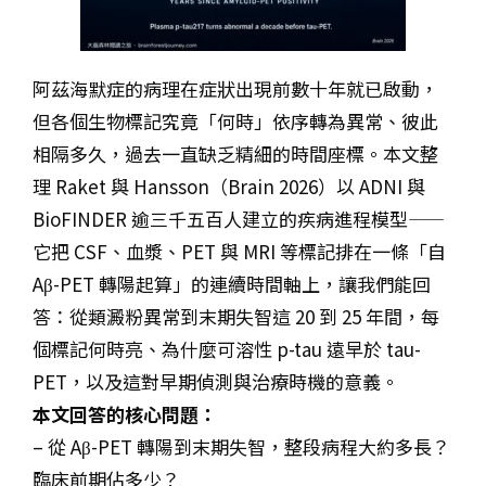
阿茲海默症的病理在症狀出現前數十年就已啟動，
但各個生物標記究竟「何時」依序轉為異常、彼此
相隔多久，過去一直缺乏精細的時間座標。本文整
理 Raket 與 Hansson（Brain 2026）以 ADNI 與
BioFINDER 逾三千五百人建立的疾病進程模型——
它把 CSF、血漿、PET 與 MRI 等標記排在一條「自
Aβ-PET 轉陽起算」的連續時間軸上，讓我們能回
答：從類澱粉異常到末期失智這 20 到 25 年間，每
個標記何時亮、為什麼可溶性 p-tau 遠早於 tau-
PET，以及這對早期偵測與治療時機的意義。
本文回答的核心問題：
– 從 Aβ-PET 轉陽到末期失智，整段病程大約多長？
臨床前期佔多少？