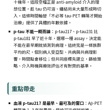
十幾年，這段空檔正是 anti-amyloid 介入的理
想位置，趁 tau 仍可溶、纏結尚未大量形成時切
入。這條時間軸替「不必等 tau-PET 轉陽才開始
治療」提供了具體的年數依據。
p-tau 不能一概而論
：p-tau217、p-tau231 比
p-tau181 早了近十年，選哪一種 assay，決定能
不能在最早期就偵測到病理。這終究是一條族群
平均的尺，個別病人受亞型、共病與共病理影
響，時間點會移位；但共同座標先建立，篩檢策
略、介入時機與療效評估才有對齊的基準。
重點帶走
血液 p-tau217 是最早、最可及的窗口
：Aβ-PET
轉陽後 1–3 年就異常，篩檢可往症狀前推。