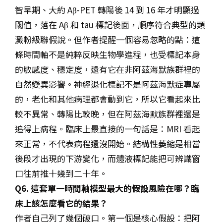
智早期、大約 Aβ-PET 轉陽後 14 到 16 年才明顯過
閾值，落在 Aβ 和 tau 標記後面，順序符合典型的類
澱粉級聯假說。但作者提醒一個容易忽略的點：這
條時間軸不是純粹反映生物學進程，也受標記本身
的敏感度、穩定度，還有它在非阿茲海默族群裡的
自然變異影響。神經退化標記不是阿茲海默症專屬
的，老化和其他病理都會動到它，所以它看起來比
較不異常、轉陽比較晚，但在阿茲海默族群裡還是
追得上病程。臨床上最直接的一句話是：MRI 看起
來正常，不代表病程還沒開始。結構性萎縮是相當
後段才出現的下游變化，而體液標記能把可辨識窗
口往前推十幾到二十年。
Q6. 這套單一時間軸模型最大的假設風險在哪？臨
床上該怎麼看它的結果？
作者自己列了幾個破口。第一個是核心假設：把阿