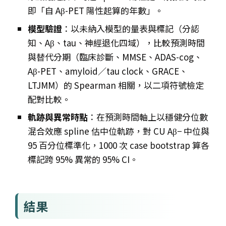
即「自 Aβ-PET 陽性起算的年數」。
模型驗證
：以未納入模型的量表與標記（分認
知、Aβ、tau、神經退化四域），比較預測時間
與替代分期（臨床診斷、MMSE、ADAS-cog、
Aβ-PET、amyloid／tau clock、GRACE、
LTJMM）的 Spearman 相關，以二項符號檢定
配對比較。
軌跡與異常時點
：在預測時間軸上以穩健分位數
混合效應 spline 估中位軌跡，對 CU Aβ− 中位與
95 百分位標準化，1000 次 case bootstrap 算各
標記跨 95% 異常的 95% CI。
結果