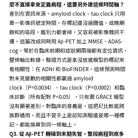
麼不直接拿來定義病程，還要另外建這條時間軸？
差別在資訊來源。amyloid clock、tau clock 只用
單一影像訊號定時間，在標記還沒過閾值、或晚期
飽和的區段，鑑別力都會掉，又容易被影像雜訊干
擾。這篇改成同時用 Aβ-PET 加上 MMSE、ADAS-
cog，等於在臨床前期和症狀期兩端都有定位資訊，
整條軸比較穩。驗證方式是拿沒放進模型的標記來
看相關性：在 ADNI 和 BioFINDER，這條預測時間
對未見變數的相關性都贏過 amyloid
clock（P=0.0034）、tau clock（P=0.0002）和臨
床診斷（所有配對 P<0.05），只有跟 GRACE 模型
沒有顯著差別。對臨床的意義是，這把尺比較能跨
族群通用，而且不管手上是認知測驗還是哪一種標
記，都能換算到同一條軸上。
Q3. 從 Aβ-PET 轉陽到末期失智，整段病程到底多