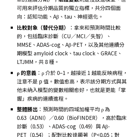
可用來評估分期品質的獨立指標，共分四個面
向：認知功能、Aβ、tau、神經退化。
比較對象（替代分期）
：拿來和預測時間比較
的，包括臨床診斷（CU／MCI／失智）、
MMSE、ADAS-cog、Aβ-PET，以及其他連續分
期模型 amyloid clock、tau clock、GRACE、
LTJMM，共 8 種。
ρ 的意義
：ρ 介於 0–1，越接近 1 越能反映病程，
注意不是 p 值。數值愈高，表示該分期方式與其
他未納入模型的變數相關愈好，也就是更能「掌
握」疾病的連續進程。
整體勝出
：預測時間的四域加權平均 ρ 為
0.63（ADNI）／0.60（BioFINDER），高於臨床
診斷（0.53）、ADAS-cog（0.49）與 Aβ-
PET（0.54）；配對比較達顯著（P<0.05；對