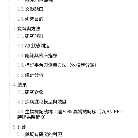
文獻缺口
研究目的
資料與方法
研究族群
Aβ 狀態判定
認知與臨床指標
標記平台與測量方法（依檢體分類）
統計分析
結果
研究對象
疾病進程模型與效度
生物標記軌跡：達 95% 異常的時序（以 Aβ-PET
轉陽為時間 0）
討論
與既有研究的對照