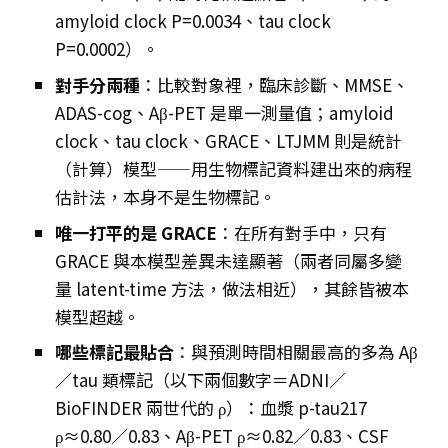
amyloid clock P=0.0034、tau clock
P=0.0002）。
對手分兩種
：比較對象裡，臨床診斷、MMSE、
ADAS-cog、Aβ-PET 是單一測量值；amyloid
clock、tau clock、GRACE、LTJMM 則是統計
（計算）模型——用生物標記資料建出來的病程
估計法，本身不是生物標記。
唯一打平的是 GRACE
：在所有對手中，只有
GRACE 與本模型差異未達顯著（兩者同屬多變
量 latent-time 方法，做法相近），其餘皆被本
模型超越。
哪些標記最貼合
：與預測時間相關最高的多為 Aβ
／tau 類標記（以下兩個數字＝ADNI／
BioFINDER 兩世代的 ρ）：血漿 p-tau217
ρ≈0.80／0.83、Aβ-PET ρ≈0.82／0.83、CSF