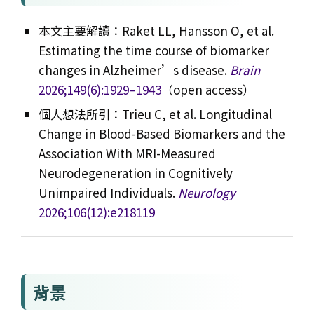
本文主要解讀：Raket LL, Hansson O, et al.
Estimating the time course of biomarker
changes in Alzheimer’s disease.
Brain
2026;149(6):1929–1943
（open access）
個人想法所引：Trieu C, et al. Longitudinal
Change in Blood-Based Biomarkers and the
Association With MRI-Measured
Neurodegeneration in Cognitively
Unimpaired Individuals.
Neurology
2026;106(12):e218119
背景