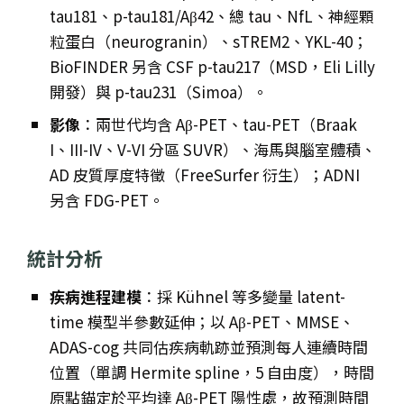
tau181、p-tau181/Aβ42、總 tau、NfL、神經顆
粒蛋白（neurogranin）、sTREM2、YKL-40；
BioFINDER 另含 CSF p-tau217（MSD，Eli Lilly
開發）與 p-tau231（Simoa）。
影像
：兩世代均含 Aβ-PET、tau-PET（Braak
I、III-IV、V-VI 分區 SUVR）、海馬與腦室體積、
AD 皮質厚度特徵（FreeSurfer 衍生）；ADNI
另含 FDG-PET。
統計分析
疾病進程建模
：採 Kühnel 等多變量 latent-
time 模型半參數延伸；以 Aβ-PET、MMSE、
ADAS-cog 共同估疾病軌跡並預測每人連續時間
位置（單調 Hermite spline，5 自由度），時間
原點錨定於平均達 Aβ-PET 陽性處，故預測時間