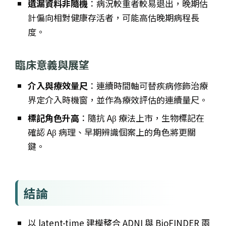
遺漏資料非隨機
：病況較重者較易退出，晚期估
計偏向相對健康存活者，可能高估晚期病程長
度。
臨床意義與展望
介入與療效量尺
：連續時間軸可替疾病修飾治療
界定介入時機窗，並作為療效評估的連續量尺。
標記角色升高
：隨抗 Aβ 療法上市，生物標記在
確認 Aβ 病理、早期辨識個案上的角色將更關
鍵。
結論
以 latent-time 建模整合 ADNI 與 BioFINDER 兩