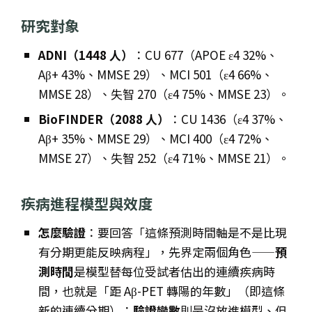
研究對象
ADNI（1448 人）
：CU 677（APOE ε4 32%、
Aβ+ 43%、MMSE 29）、MCI 501（ε4 66%、
MMSE 28）、失智 270（ε4 75%、MMSE 23）。
BioFINDER（2088 人）
：CU 1436（ε4 37%、
Aβ+ 35%、MMSE 29）、MCI 400（ε4 72%、
MMSE 27）、失智 252（ε4 71%、MMSE 21）。
疾病進程模型與效度
怎麼驗證
：要回答「這條預測時間軸是不是比現
有分期更能反映病程」，先界定兩個角色——
預
測時間
是模型替每位受試者估出的連續疾病時
間，也就是「距 Aβ-PET 轉陽的年數」（即這條
新的連續分期）；
驗證變數
則是沒放進模型、但