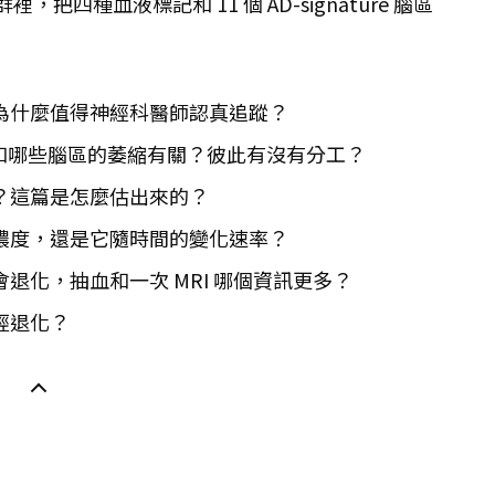
CD）的族群裡，把四種血液標記和 11 個 AD-signature 腦區
為什麼值得神經科醫師認真追蹤？
40 各自和哪些腦區的萎縮有關？彼此有沒有分工？
？這篇是怎麼估出來的？
濃度，還是它隨時間的變化速率？
退化，抽血和一次 MRI 哪個資訊更多？
經退化？