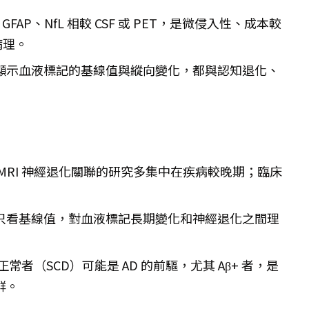
7、GFAP、NfL 相較 CSF 或 PET，是微侵入性、成本較
病理。
顯示血液標記的基線值與縱向變化，都與認知退化、
MRI 神經退化關聯的研究多集中在疾病較晚期；臨床
只看基線值，對血液標記長期變化和神經退化之間理
者（SCD）可能是 AD 的前驅，尤其 Aβ+ 者，是
群。