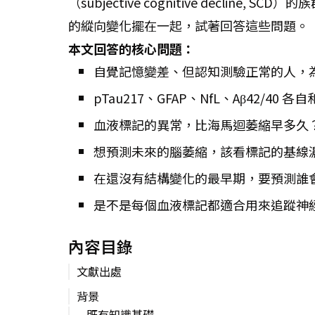
（subjective cognitive decline, S
的縱向變化擺在一起，試著回答這些問題。
本文回答的核心問題：
自覺記憶變差、但認知測驗正常的人，
pTau217、GFAP、NfL、Aβ42/
血液標記的異常，比海馬迴萎縮早多久
想預測未來的腦萎縮，該看標記的基線
在還沒有結構變化的最早期，要預測誰會
是不是每個血液標記都適合用來追蹤神
內容目錄
文獻出處
背景
既有知識基礎