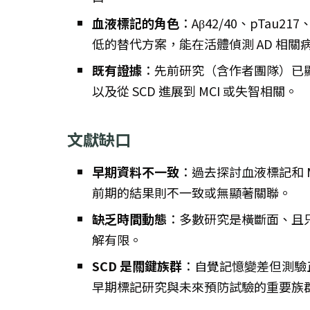
血液標記的角色
：Aβ42/40、pTau21
低的替代方案，能在活體偵測 AD 相關
既有證據
：先前研究（含作者團隊）已
以及從 SCD 進展到 MCI 或失智相關。
文獻缺口
早期資料不一致
：過去探討血液標記和 
前期的結果則不一致或無顯著關聯。
缺乏時間動態
：多數研究是橫斷面、且
解有限。
SCD 是關鍵族群
：自覺記憶變差但測驗正常
早期標記研究與未來預防試驗的重要族