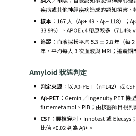
納入／排除
：自覺認知抱怨但神經心理評
疾病或其他神經疾病造成的認知損害、
樣本
：167 人（Aβ+ 49、Aβ− 118）；A
33.9%）、APOE ε4 帶原較多（71.4% v
追蹤
：血液採樣平均 5.3 ± 2.8 年（每 2 年
年，平均每人 3 次血液與 MRI；追蹤期間 2
Amyloid 狀態判定
判定來源
：以 Aβ-PET（n=142）或 
Aβ-PET
：Gemini／Ingenuity PET 機
flutemetamol、PiB；由核醫師目視
CSF
：腰椎穿刺，Innotest 或 Elecsys；Inn
比值 >0.02 判為 Aβ+。