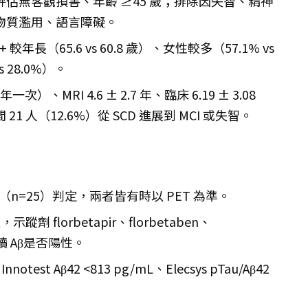
估無客觀損害、年齡 ≥45 歲；排除因失智、精神
物質濫用、語言障礙。
β+ 較年長（65.6 vs 60.8 歲）、女性較多（57.1% vs
s 28.0%）。
一次）、MRI 4.6 ± 2.7 年、臨床 6.19 ± 3.08
1 人（12.6%）從 SCD 進展到 MCI 或失智。
CSF（n=25）判定，兩者皆有時以 PET 為準。
型，示蹤劑 florbetapir、florbetaben、
判讀 Aβ是否陽性。
otest Aβ42 <813 pg/mL、Elecsys pTau/Aβ42