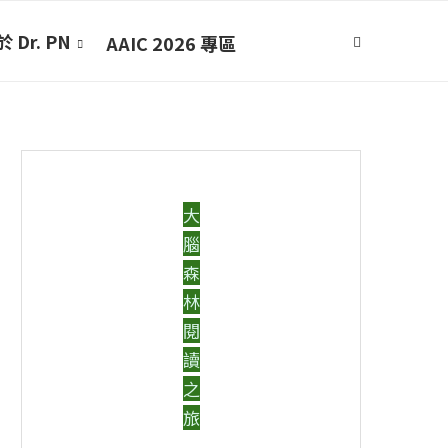
 Dr. PN
AAIC 2026 專區
大
腦
森
林
閱
讀
之
旅