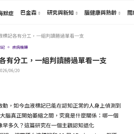
巴金森
研究與新知
腦健康與熟齡
關於
海默症
：血液標記各有分工，一組判讀勝過單看一支
標記
疾病機轉
標記各有分工，一組判讀勝過單看一支
026/06/20
啟動，如今血液標記已能在認知正常的人身上偵測到
和大腦真正開始萎縮之間，究竟是什麼關係：哪一個
像早多久？這篇研究在一個主觀認知退化