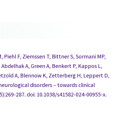
 Piehl F, Ziemssen T, Bittner S, Sormani MP,
 Abdelhak A, Green A, Benkert P, Kappos L,
zold A, Blennow K, Zetterberg H, Leppert D,
eurological disorders – towards clinical
5):269-287. doi: 10.1038/s41582-024-00955-x.