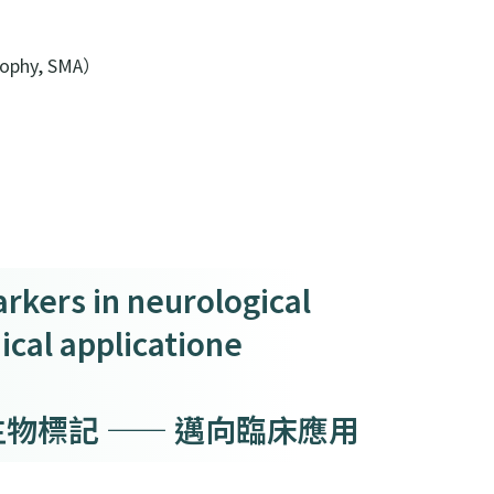
ophy, SMA）
rkers in neurological
ical applicatione
物標記 —— 邁向臨床應用