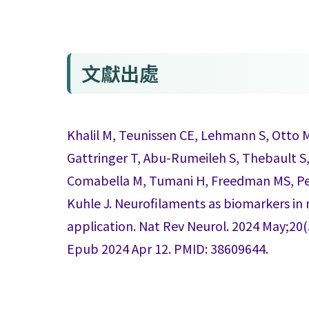
文獻出處
Khalil M, Teunissen CE, Lehmann S, Otto M,
Gattringer T, Abu-Rumeileh S, Thebault S,
Comabella M, Tumani H, Freedman MS, Pet
Kuhle J. Neurofilaments as biomarkers in n
application. Nat Rev Neurol. 2024 May;20(
Epub 2024 Apr 12. PMID: 38609644.