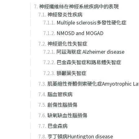
神經纖維絲在神經系統疾病中的表現
神經發炎性疾病
Multiple sclerosis多發性硬化症
NMOSD and MOGAD
神經退化性失智症
阿茲海默症 Alzheimer disease
巴金森失智症和路易體失智症
額顳葉失智症
肌萎縮性脊髓側索硬化症Amyotrophic Lateral
腦血管疾病
創傷性腦損傷
缺氧缺血性腦損傷
巴金森病
亨丁頓病Huntington disease