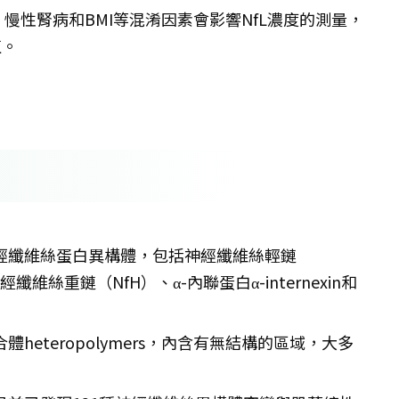
慢性腎病和BMI等混淆因素會影響NfL濃度的測量，
值。
經纖維絲蛋白異構體，包括神經纖維絲輕鏈
維絲重鏈（NfH）、α-內聯蛋白α-internexin和
heteropolymers，內含有無結構的區域，大多