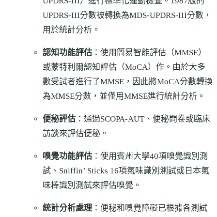
UPDRS-III）進行標準化運動檢查。1987版的
UPDRS-III分數被轉換為MDS-UPDRS-III分數，
用於統計分析。
認知功能評估
：使用簡易智能評估（MMSE）
或蒙特利爾認知評估（MoCA）作。由於大多
數受試者進行了MMSE，因此將MoCA分數轉換
為MMSE分數，並僅用MMSE進行統計分析。
便秘評估
：通過SCOPA-AUT、便秘問卷或臨床
訪談來評估便秘。
嗅覺功能評估
：使用賓州大學40項嗅覺識別測
試、Sniffin’ Sticks 16項氣味識別測試或日本氣
味棒識別測試來評估嗅覺。
統計分析處理
：便秘和嗅覺障礙已根據各測試