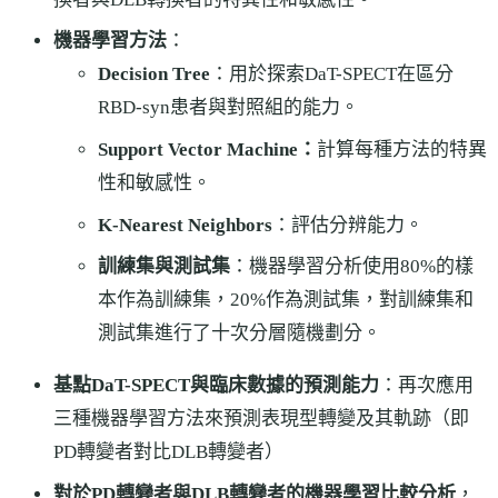
機器學習方法
：
Decision Tree
：用於探索DaT-SPECT在區分
RBD-syn患者與對照組的能力。
Support Vector Machine：
計算每種方法的特異
性和敏感性。
K-Nearest Neighbors
：評估分辨能力。
訓練集與測試集
：機器學習分析使用80%的樣
本作為訓練集，20%作為測試集，對訓練集和
測試集進行了十次分層隨機劃分。
基點DaT-SPECT與臨床數據的預測能力
：再次應用
三種機器學習方法來預測表現型轉變及其軌跡（即
PD轉變者對比DLB轉變者）
對於PD轉變者與DLB轉變者的機器學習比較分析
，