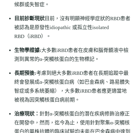
候群或失智症。
目前診斷現狀
目前，沒有明顯神經學症狀的RBD患者
被認為是原發性idiopathic 或孤立性isolated
RBD（iRBD）。
生物學證據:
大多數iRBD患者在皮膚和腦脊髓液中檢
測到異常的α-突觸核蛋白的生物標記。
長期預後:
考慮到絕大多數iRBD患者在長期追蹤中最
終會發展成α-突觸核蛋白病（如巴金森病、路易體失
智症或多系統萎縮），大多數iRBD患者應更適當地
被視為因突觸核蛋白病前期。
治療現狀：
針對α-突觸核蛋白的潛在疾病修飾治療正
在開發中，然而，迄今為止，使用針對聚集α-突觸核
蛋白的單株抗體的臨床試驗均未能在巴金森病中達到