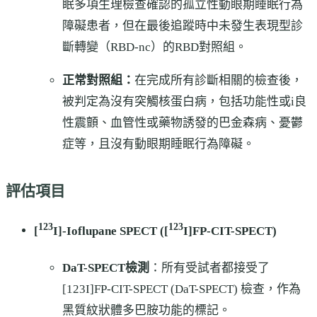
眠多項生理檢查確認的孤立性動眼期睡眠行為
障礙患者，但在最後追蹤時中未發生表現型診
斷轉變（RBD-nc）的RBD對照組。
正常對照組：
在完成所有診斷相關的檢查後，
被判定為沒有突觸核蛋白病，包括功能性或i良
性震顫、血管性或藥物誘發的巴金森病、憂鬱
症等，且沒有動眼期睡眠行為障礙。
評估項目
123
123
[
I]-Ioflupane SPECT ([
I]FP-CIT-SPECT)
DaT-SPECT檢測
：所有受試者都接受了
[123I]FP-CIT-SPECT (DaT-SPECT) 檢查，作為
黑質紋狀體多巴胺功能的標記。