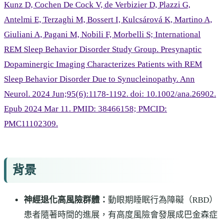
Kunz D, Cochen De Cock V, de Verbizier D, Plazzi G,
Antelmi E, Terzaghi M, Bossert I, Kulcsárová K, Martino A,
Giuliani A, Pagani M, Nobili F, Morbelli S; International
REM Sleep Behavior Disorder Study Group. Presynaptic
Dopaminergic Imaging Characterizes Patients with REM
Sleep Behavior Disorder Due to Synucleinopathy. Ann
Neurol. 2024 Jun;95(6):1178-1192. doi: 10.1002/ana.26902.
Epub 2024 Mar 11. PMID: 38466158; PMCID:
PMC11102309.
背景
神經退化高風險群體：
動眼期睡眠行為障礙（RBD）
患者隨著時間的進展，有高度風險會發展成巴金森症