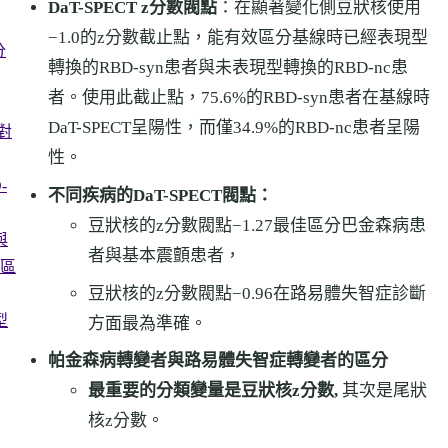
DaT-SPECT z分數閥點
：在顯著變化側豆狀核使用
−1.0的z分數截止點，能有效區分基線時已經表現型
分
轉換的RBD-syn患者與未表現型轉換的RBD-nc患
者。使用此截止點，75.6%的RBD-syn患者在基線時
DaT-SPECT呈陽性，而僅34.9%的RBD-nc患者呈陽
與對
性。
-
不同疾病的DaT-SPECT閥點：
豆狀核的z分數閥點−1.27最佳區分巴金森病患
與
者與基本震顫患者，
區
豆狀核的z分數閥點−0.96在路易體失智症診斷
型
方面最為準確。
帕金森病轉變者與路易體失智症轉變者的區分
最重要的分類變量是
豆狀核z分數,
其次是尾狀
核z分數。