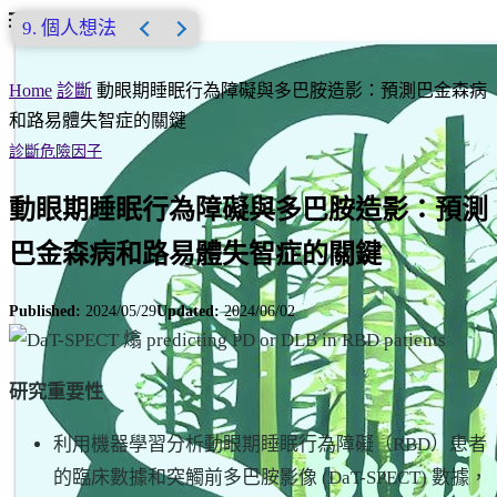
個人想法
Home
診斷
動眼期睡眠行為障礙與多巴胺造影：預測巴金森病
和路易體失智症的關鍵
診斷
危險因子
動眼期睡眠行為障礙與多巴胺造影：預測
巴金森病和路易體失智症的關鍵
Published:
2024/05/29
Updated:
2024/06/02
研究重要性
利用機器學習分析動眼期睡眠行為障礙（RBD）患者
的臨床數據和突觸前多巴胺影像 (DaT-SPECT) 數據，