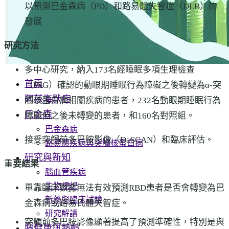
以預測巴金森病（PD）和路易體失智症（DLB）的
發展
研究方法
多中心研究，納入173名經睡眠多項生理檢查
首頁
（PSG）確認的動眼期睡眠行為障礙之後轉變為α-突
阿茲海默症
觸核蛋白病相關疾病的患者，232名動眼期睡眠行為
巴金森
障礙但之後未轉變的患者，和160名對照組。
巴金森病
接受突觸前多巴胺影像（DaSCAN）和臨床評估。
路易體疾病與突觸核蛋白病
研究與新知
重
要結果
腦血管疾病
生物標記
單靠臨床數據無法有效預測RBD患者是否會轉變為巴
新藥與臨床試驗
金森病或路易氏體失智症。
研究解讀
突觸前多巴胺影像顯著提高了預測準確性，特別是與
腦健康與熟齡