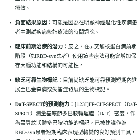
療效。
負面結果原因：
可能是因為在明顯神經退化性疾病患
者中測試疾病修飾療法的時間過晚。
臨床前期治療的潛力：
反之，在α-突觸核蛋白病前期
階段（如RBD-syn患者）使用這些療法可能會增加保
存大腦功能和結構的可能性。
缺乏可靠生物標記
：目前尚缺乏能可靠預測短期內進
展至巴金森病或失智症發展的生物標記。
DaT-SPECT的預測能力
：[123I]FP-CIT-SPECT（DaT-
SPECT）測量基底節多巴胺轉運體（DaT）密度，作
為黑質紋狀體多巴胺功能的標記，已被建議作為
RBD-syn患者短期臨床表現型轉變的良好預測工具，