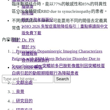
臨床數據結合時，能以77%的敏感性和85%的特異性
腦健康
區分出會轉變成RBD due to synucleinopathy的患者。
熟年腦
銀天下熟年腦筆記
不同的疾病DaT-SPECT可能要用不同的閥值去定義異
WHO 2026 失智症風險降低指引｜重點導讀與中文
常值。
版免費下載
內容目錄
關於 Dr. PN
關於 PN
Presynaptic Dopaminergic Imaging Characterizes
媒體報導
Patients with REM Sleep Behavior Disorder Due to
合作與演講邀約
Synucleinopathy 突觸前多巴胺影像鑑別因突觸核蛋
AAIC 2026 專區
白病引起的動眼期睡眠行為障礙患者
Search
文獻出處
背景
研究目的