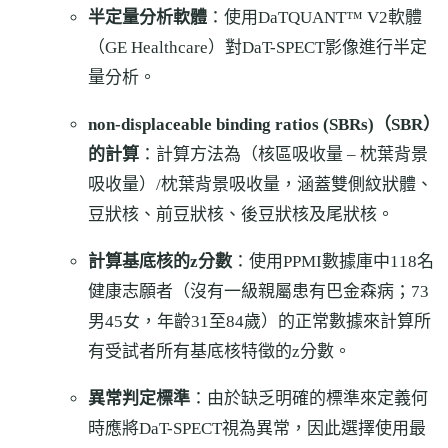
半定量分析軟體
：使用DaTQUANT™ V2軟體
（GE Healthcare）對DaT-SPECT影像進行半定
量分析。
non-displaceable binding ratios (SBRs)（SBR）
的計算
：計算方法為（核區吸收量 – 枕葉背景
吸收量）/枕葉背景吸收量，涵蓋雙側紋狀體、
豆狀核、前豆狀核、後豆狀核及尾狀核。
計算基底核的z分數
：使用PPMI數據庫中118名
健康志願者（沒有一級親屬患有巴金森病；73
男45女，年齡31至84歲）的正常數據來計算所
有受試者所有基底核特徵的z分數。
異常判定標準
：由於缺乏明確的標準來定義何
時應將DaT-SPECT視為異常，因此選擇使用最