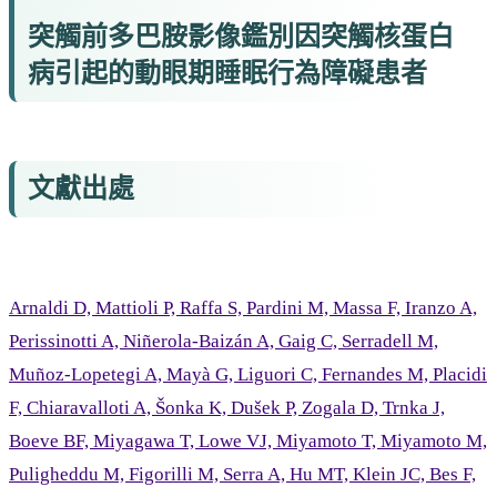
突觸前多巴胺影像鑑別因突觸核蛋白
病引起的動眼期睡眠行為障礙患者
文獻出處
Arnaldi D, Mattioli P, Raffa S, Pardini M, Massa F, Iranzo A,
Perissinotti A, Niñerola-Baizán A, Gaig C, Serradell M,
Muñoz-Lopetegi A, Mayà G, Liguori C, Fernandes M, Placidi
F, Chiaravalloti A, Šonka K, Dušek P, Zogala D, Trnka J,
Boeve BF, Miyagawa T, Lowe VJ, Miyamoto T, Miyamoto M,
Puligheddu M, Figorilli M, Serra A, Hu MT, Klein JC, Bes F,