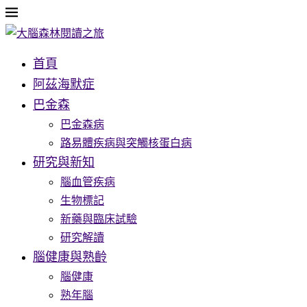
首頁
阿茲海默症
巴金森
巴金森病
路易體疾病與突觸核蛋白病
研究與新知
腦血管疾病
生物標記
新藥與臨床試驗
研究解讀
腦健康與熟齡
腦健康
熟年腦