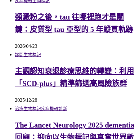
疾病機轉
生物標記
類澱粉之後，tau 往哪裡跑才是關
鍵：皮質型 tau 亞型的 5 年縱貫軌跡
2026/04/23
診斷
生物標記
主觀認知衰退診療思維的轉變：利用
「SCD-plus」精準篩選高風險族群
2025/12/28
治療
生物標記
疾病機轉
診斷
The Lancet Neurology 2025 dementia
回顧：迎向以生物標記與真實世界數