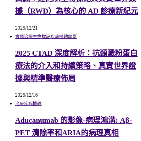
據（RWD）為核心的 AD 診療新紀元
2025/12/21
會議
治療
生物標記
疾病機轉
診斷
2025 CTAD 深度解析：抗類澱粉蛋白
療法的介入和持續策略、真實世界證
據與精準醫療佈局
2025/12/16
治療
疾病機轉
Aducanumab 的影像-病理鴻溝: Aβ-
PET 清除率和ARIA的病理真相