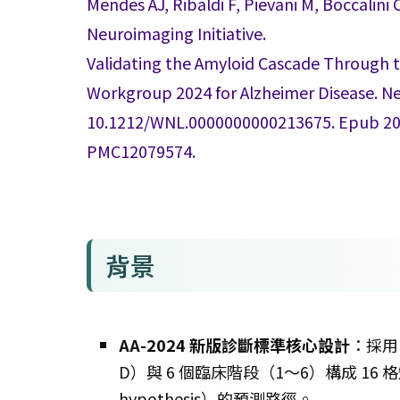
Mendes AJ, Ribaldi F, Pievani M, Boccalini
Neuroimaging Initiative.
Validating the Amyloid Cascade Through t
Workgroup 2024 for Alzheimer Disease. Ne
10.1212/WNL.0000000000213675. Epub 202
PMC12079574.
背景
AA-2024 新版診斷標準核心設計
：採用
D）與 6 個臨床階段（1〜6）構成 16 格
hypothesis）的預測路徑。