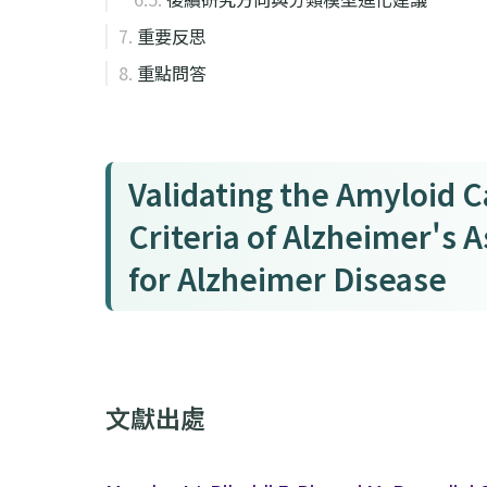
重要反思
重點問答
Validating the Amyloid 
Criteria of Alzheimer's 
for Alzheimer Disease
文獻出處