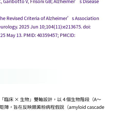
 C, Garibotto V, Frisoni GB; Alzheimer’s Disease
he Revised Criteria of Alzheimer’s Association
urology. 2025 Jun 10;104(11):e213675. doi:
5 May 13. PMID: 40359457; PMCID:
「臨床 × 生物」雙軸設計，以 4 個生物階段（A〜
矩陣，旨在反映類澱粉病程假說（amyloid cascade