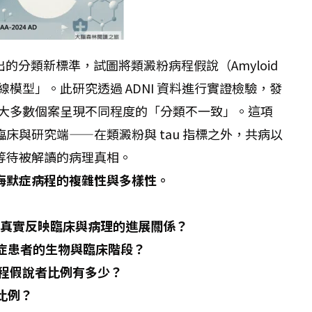
提出的分類新標準，試圖將類澱粉病程假說（Amyloid
「對角線模型」。此研究透過 ADNI 資料進行實證檢驗，發
，絕大多數個案呈現不同程度的「分類不一致」。這項
床與研究端——在類澱粉與 tau 指標之外，共病以
等待被解讀的病理真相。
海默症病程的複雜性與多樣性。
是否能真實反映臨床與病理的進展關係？
默症患者的生物與臨床階段？
病程假說者比例有多少？
比例？