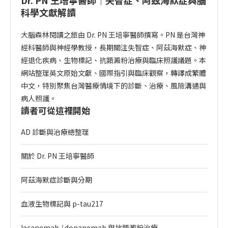
科學文獻解讀
大腦森林閱讀之旅由 Dr. PN 王培寧醫師撰寫。PN 是台灣神
經科醫師與神經學教授，長期關注失智症、阿茲海默症、神
經退化疾病、生物標記、抗類澱粉治療與臨床照護議題。本
網站整理英文原始文獻、國際指引與臨床觀察，轉譯成繁體
中文，特別聚焦台灣醫療情境下的診斷、治療、風險溝通與
病人照護。
讀者可從這裡開始
AD 診斷與治療總整理
關於 Dr. PN 王培寧醫師
阿茲海默症診斷與分期
血液生物標記與 p-tau217
lecanemab / donanemab 與抗類澱粉治療