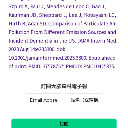
Szpiro A, Faul J, Mendes de Leon C, Gao J,
Kaufman JD, Sheppard L, Lee J, Kobayashi LC,
Hirth R, Adar SD. Comparison of Particulate Air
Pollution From Different Emission Sources and
Incident Dementia in the US. JAMA Intern Med.
2023 Aug 14:e233300. doi:
10.1001/jamainternmed.2023.3300. Epub ahead
of print. PMID: 37578757; PMCID: PMC10425875.
訂閱大腦森林電子報