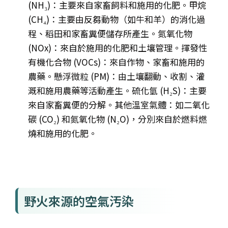
(NH₃)
：主要來自家畜飼料和施用的化肥。
甲烷
(CH₄)
：主要由反芻動物（如牛和羊）的消化過
程、稻田和家畜糞便儲存所產生。
氮氧化物
(NOx)
：來自於施用的化肥和土壤管理。
揮發性
有機化合物 (VOCs)
：來自作物、家畜和施用的
農藥。
懸浮微粒 (PM)
：由土壤翻動、收割、灌
溉和施用農藥等活動產生。
硫化氫 (H₂S)
：主要
來自家畜糞便的分解。
其他溫室氣體
：如二氧化
碳 (CO₂) 和氮氧化物 (N₂O)，分別來自於燃料燃
燒和施用的化肥。
野火來源的空氣汚染