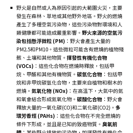
野火是自然或人為原因引起的大範圍火災，主要
發生在森林、草地或其他野外地區。野火的燃燒
產生了多種空氣污染物，這些污染物對環境和人
類健康都可能造成嚴重影響。
野火來源的空氣污
染包括懸浮微粒 (PM)
：野火會產生大量的
PM2.5和PM10。這些微粒可能含有燃燒的植物殘
骸、土壤和其他物質。
揮發性有機化合物
(VOCs)
：這些化合物在燃燒時釋放，包括甲
烷、甲醛和其他有機物質。
碳氫化合物
：包括甲
烷和非甲烷碳氫化合物，主要來自植物和樹木的
燃燒。
氮氧化物 (NOx)
：在高溫下，大氣中的氮
和氧會結合形成氮氧化物。
碳酸化合物
：野火會
釋放大量的一氧化碳(CO)和二氧化碳(CO2)。
多
環芳香烴 (PAHs)
：這些化合物在不完全燃燒的
條件下形成，並且是已知的致癌物質。
臭氧前
體
：某些野火排放的污染物，如揮發性有機化合