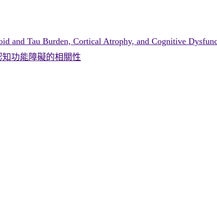
 Amyloid and Tau Burden, Cortical Atrophy, and Cognit
認知功能障礙的相關性