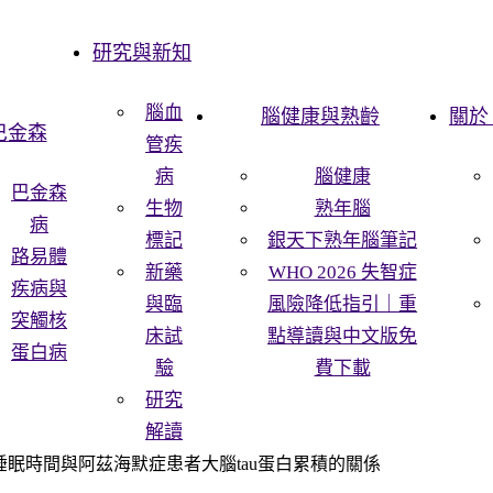
研究與新知
腦血
腦健康與熟齡
關於 
巴金森
管疾
病
腦健康
巴金森
生物
熟年腦
病
標記
銀天下熟年腦筆記
路易體
新藥
WHO 2026 失智症
疾病與
與臨
風險降低指引｜重
突觸核
床試
點導讀與中文版免
蛋白病
驗
費下載
研究
解讀
眠時間與阿茲海默症患者大腦tau蛋白累積的關係