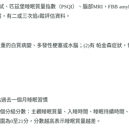
堡睡眠質量指數（PSQI）、腦部MRI，FBB amyloid
蹤，有二或三次追r蹤評估資料。
、嚴重的白質病變、多發性梗塞或水腦；(2)有 帕金森症狀
評估過去一個月睡眠習慣
生成7個分組分數：主觀睡眠質量、入睡時間、睡眠持續時
圍為0至21分，分數越高表示睡眠質量越差。