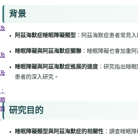
背景
及
阿茲海默症
睡眠障礙類型
：阿茲海默症患者常見入
睡眠障礙與
阿茲海默症
關聯
：睡眠障礙也會加重阿
及
睡眠障礙與
阿茲海默症
進展的速度
：研究指出睡眠
及
患者的深入研究。
：
期
研究目的
l到
：
睡眠障礙類型與
阿茲海默症的相關性
：調查睡眠障