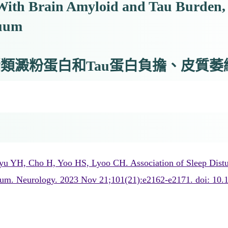
 With Brain Amyloid and Tau Burden, 
nuum
類澱粉蛋白和Tau蛋白負擔、皮質
 YH, Cho H, Yoo HS, Lyoo CH. Association of Sleep Distur
nuum. Neurology. 2023 Nov 21;101(21):e2162-e2171. doi: 