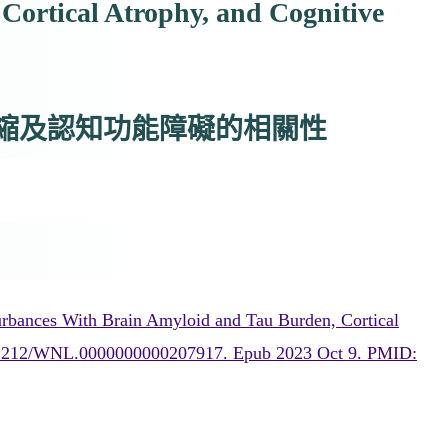
Cortical Atrophy, and Cognitive
萎縮及認知功能障礙的相關性
bances With Brain Amyloid and Tau Burden, Cortical
10.1212/WNL.0000000000207917. Epub 2023 Oct 9. PMID: