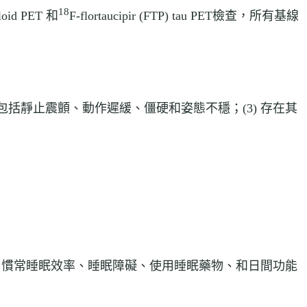
18
 PET 和
F-flortaucipir (FTP) tau PET檢查，所有基線
，包括靜止震顫、動作遲緩、僵硬和姿態不穩；(3) 存在其
間、慣常睡眠效率、睡眠障礙、使用睡眠藥物、和日間功能