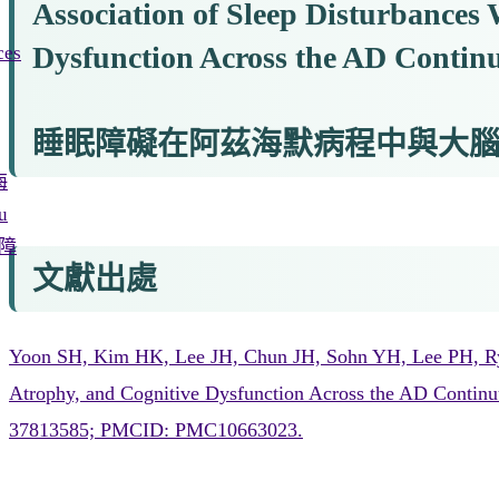
Association of Sleep Disturbances
Dysfunction Across the AD Conti
ces
睡眠障礙在阿茲海默病程中與大腦
海
u
障
文獻出處
Yoon SH, Kim HK, Lee JH, Chun JH, Sohn YH, Lee PH, Ryu
Atrophy, and Cognitive Dysfunction Across the AD Conti
37813585; PMCID: PMC10663023.