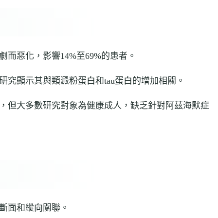
而惡化，影響14%至69%的患者。
究顯示其與類澱粉蛋白和tau蛋白的增加相關。
，但大多數研究對象為健康成人，缺乏針對阿茲海默症
斷面和縱向關聯。