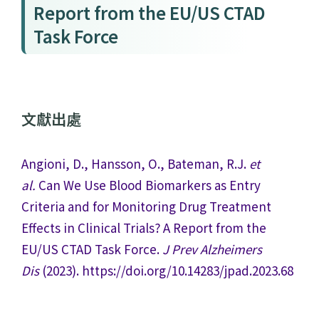
Report from the EU/US CTAD
Task Force
文獻出處
Angioni, D., Hansson, O., Bateman, R.J.
et
al.
Can We Use Blood Biomarkers as Entry
Criteria and for Monitoring Drug Treatment
Effects in Clinical Trials? A Report from the
EU/US CTAD Task Force.
J Prev Alzheimers
Dis
(2023). https://doi.org/10.14283/jpad.2023.68