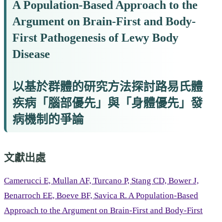
A Population-Based Approach to the
Argument on Brain-First and Body-
First Pathogenesis of Lewy Body
Disease
以基於群體的研究方法探討路易氏體
疾病「腦部優先」與「身體優先」發
病機制的爭論
文獻出處
Camerucci E, Mullan AF, Turcano P, Stang CD, Bower J,
Benarroch EE, Boeve BF, Savica R. A Population-Based
Approach to the Argument on Brain-First and Body-First