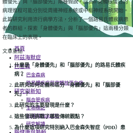
體優先」與「腦部優先」兩種假說，認為α-突觸核蛋白的
病理進程可能分別從周邊神經系統或中樞神經系統開始。
此篇研究利用流行病學方法，分析了一個路易氏體疾病患
者的群組，探索「身體優先」與「腦部優先」這兩種分類
在臨床上的表現。
首頁
文章重點
阿茲海默症
什麼是「身體優先」和「腦部優先」的路易氏體疾
巴金森
病？
巴金森病
路易體疾病與突觸核蛋白病
此研究如何定義和區分「身體優先」和「腦部優
研究與新知
先」？
腦血管疾病
此研究的主要發現是什麼？
生物標記
新藥與臨床試驗
這些發現挑戰了哪些傳統觀點？
研究解讀
為什麼這項研究特別納入巴金森失智症（PDD）患
腦健康與熟齡