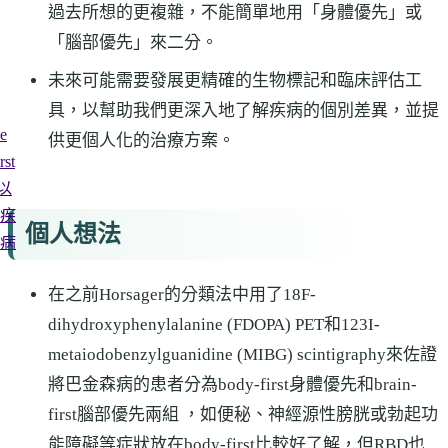
過去所想的更複雜，不能簡單地用「身體優先」或
「腦部優先」來二分。
未來可能需要發展更精確的生物標記和臨床評估工
具，以幫助我們更深入地了解疾病的個別差異，並提
he
供更個人化的治療方案。
rst
 以
疾
個人想法
病
在之前Horsager的分類法中用了18F-
dihydroxyphenylalanine (FDOPA) PET和123I-
metaiodobenzylguanidine (MIBG) scintigraphy來佐證
將巴金森病的患者分為body-first身體優先和brain-
first腦部優先兩組 ，如便秘、神經源性膀胱或勃起功
能障礙等症狀放在body-first比較好了解，但RBD也