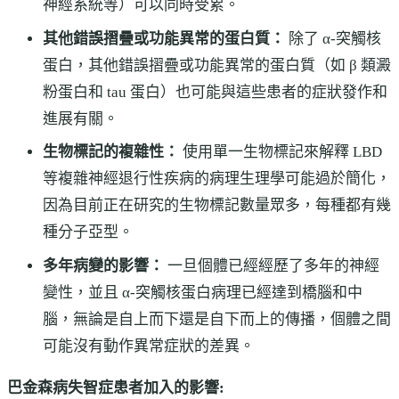
神經系統等）可以同時受累。
其他錯誤摺疊或功能異常的蛋白質：
除了 α-突觸核
蛋白，其他錯誤摺疊或功能異常的蛋白質（如 β 類澱
粉蛋白和 tau 蛋白）也可能與這些患者的症狀發作和
進展有關。
生物標記的複雜性：
使用單一生物標記來解釋 LBD
等複雜神經退行性疾病的病理生理學可能過於簡化，
因為目前正在研究的生物標記數量眾多，每種都有幾
種分子亞型。
多年病變的影響：
一旦個體已經經歷了多年的神經
變性，並且 α-突觸核蛋白病理已經達到橋腦和中
腦，無論是自上而下還是自下而上的傳播，個體之間
可能沒有動作異常症狀的差異。
巴金森病失智症患者加入的影響: