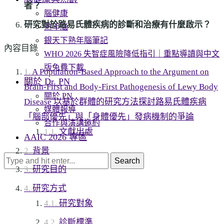
者？
腦健康
研究對於路易氏體疾病的診斷和治療有什麼啟示？
熟年腦
銀天下熟年腦筆記
內容目錄
WHO 2026 失智症風險降低指引｜重點導讀與中文
版免費下載
A Population-Based Approach to the Argument on
關於 Dr. PN
Brain-First and Body-First Pathogenesis of Lewy Body
關於 PN
Disease 以基於群體的研究方法探討路易氏體疾病
媒體報導
「腦部優先」與「身體優先」發病機制的爭論
合作與演講邀約
文獻出處
AAIC 2026 專區
背景
Search
研究目的
研究方式
研究對象
診斷標準