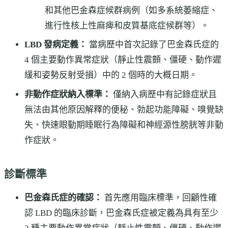
和其他巴金森症候群病例（如多系統萎縮症、
進行性核上性麻痺和皮質基底症候群等）。
LBD 發病定義：
當病歷中首次記錄了巴金森氏症的
4 個主要動作異常症狀（靜止性震顫、僵硬、動作遲
緩和姿勢反射受損）中的 2 個時的大概日期。
非動作症狀納入標準：
僅納入病歷中有記錄症狀且
無法由其他原因解釋的便秘、勃起功能障礙、嗅覺缺
失、快速眼動期睡眠行為障礙和神經源性膀胱等非動
作症狀。
診斷標準
巴金森氏症的確認：
首先應用臨床標準，回顧性確
認 LBD 的臨床診斷，巴金森氏症被定義為具有至少