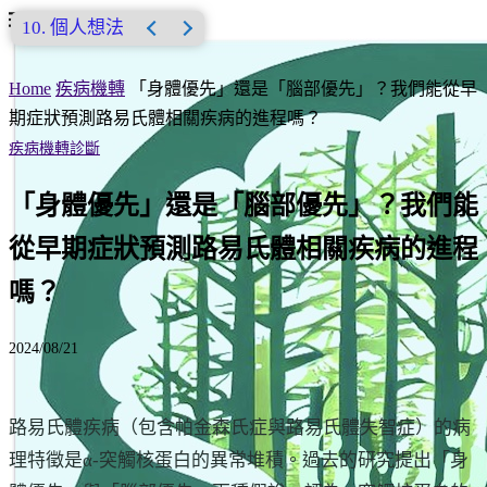
個人想法
Home
疾病機轉
「身體優先」還是「腦部優先」？我們能從早
期症狀預測路易氏體相關疾病的進程嗎？
疾病機轉
診斷
「身體優先」還是「腦部優先」？我們能
從早期症狀預測路易氏體相關疾病的進程
嗎？
2024/08/21
路易氏體疾病（包含帕金森氏症與路易氏體失智症）的病
理特徵是α-突觸核蛋白的異常堆積。過去的研究提出「身