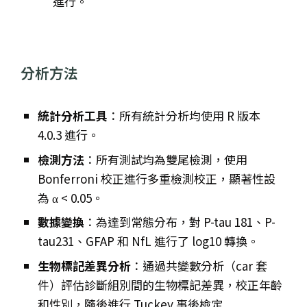
進行。
分析方法
統計分析工具
：所有統計分析均使用 R 版本
4.0.3 進行。
檢測方法
：所有測試均為雙尾檢測，使用
Bonferroni 校正進行多重檢測校正，顯著性設
為 α < 0.05。
數據變換
：為達到常態分布，對 P-tau 181、P-
tau231、GFAP 和 NfL 進行了 log10 轉換。
生物標記差異分析
：通過共變數分析（car 套
件）評估診斷組別間的生物標記差異，校正年齡
和性別，隨後進行 Tuckey 事後檢定