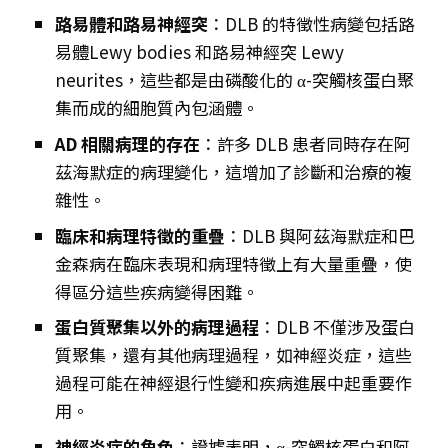
路易體和路易神經突
：DLB 的特徵性病變包括路
易體Lewy bodies 和路易神經突 Lewy
neurites，這些都是由磷酸化的 α-突觸核蛋白聚
集而成的細胞質內包涵體。
AD 相關病理的存在
：許多 DLB 患者同時存在阿
茲海默症的病理變化，這增加了診斷和治療的複
雜性。
臨床和病理特徵的重疊
：DLB 與阿茲海默症和巴
金森病在臨床表現和病理特徵上有大量重疊，使
得區分這些疾病變得困難。
蛋白質聚集以外的病理過程
：DLB 不僅涉及蛋白
質聚集，還有其他病理過程，如神經炎症，這些
過程可能在神經退行性變和疾病進展中起重要作
用。
神經炎症的角色
：證據表明，α-突觸核蛋白和阿