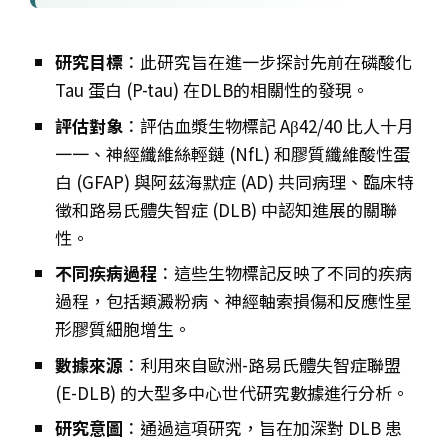
研究目標
：此研究旨在進一步探討先前在磷酸化
Tau 蛋白 (P-tau) 在DLB的相關性的發現。
評估對象
：評估血漿生物標記 Aβ42/40 比人十月
一一、神經纖維絲輕鏈 (NfL) 和膠質纖維酸性蛋
白 (GFAP) 與阿茲海默症 (AD) 共同病理、臨床特
徵和路易氏體失智症 (DLB) 中認知進展的關聯
性。
不同疾病過程
：這些生物標記反映了不同的疾病
過程，包括類澱粉病、神經軸索損傷和反應性星
形膠質細胞增生。
數據來源
：利用來自歐洲-路易氏體失智症聯盟
(E-DLB) 的大型多中心世代研究數據進行分析。
研究意圖
：通過這項研究，旨在加深對 DLB 患