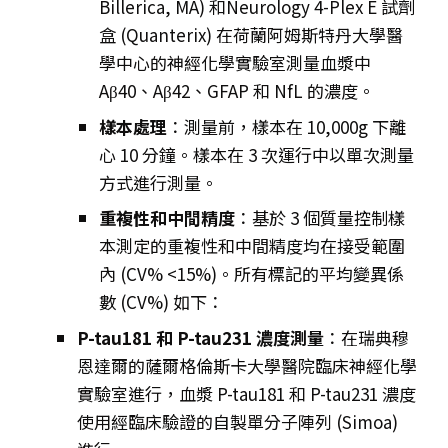
Billerica, MA) 和Neurology 4-Plex E 試劑
盒 (Quanterix) 在荷蘭阿姆斯特丹大學醫
學中心的神經化學實驗室測量血漿中
Aβ40、Aβ42、GFAP 和 NfL 的濃度。
樣本處理
：測量前，樣本在 10,000g 下離
心 10 分鐘。樣本在 3 次運行中以單次測量
方式進行測量。
重複性和中間精度
：基於 3 個質量控制樣
本測定的重複性和中間精度均在接受範圍
內 (CV% <15%)。所有標記的平均變異係
數 (CV%) 如下：
P-tau181 和 P-tau231 濃度測量
：在瑞典穆
恩達爾的薩爾格倫斯卡大學醫院臨床神經化學
實驗室進行，血漿 P-tau181 和 P-tau231 濃度
使用經臨床驗證的自製單分子陣列 (Simoa)