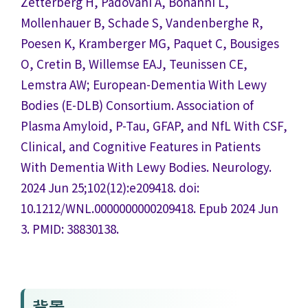
Zetterberg H, Padovani A, Bonanni L,
Mollenhauer B, Schade S, Vandenberghe R,
Poesen K, Kramberger MG, Paquet C, Bousiges
O, Cretin B, Willemse EAJ, Teunissen CE,
Lemstra AW; European-Dementia With Lewy
Bodies (E-DLB) Consortium. Association of
Plasma Amyloid, P-Tau, GFAP, and NfL With CSF,
Clinical, and Cognitive Features in Patients
With Dementia With Lewy Bodies. Neurology.
2024 Jun 25;102(12):e209418. doi:
10.1212/WNL.0000000000209418. Epub 2024 Jun
3. PMID: 38830138.
背景