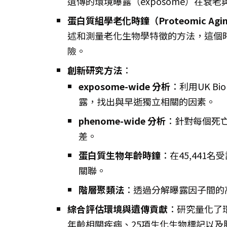
遺傳的環境曝露（exposome）在衰
蛋白質組學老化時鐘（Proteomic Aging
述和測量老化生物學特徵的方法，這個
險。
創新研究方法
：
exposome-wide 分析
：利用UK Bi
露，找出與早逝獨立相關的因素。
phenome-wide 分析
：針對每個死
差。
蛋白質生物年齡時鐘
：在45,441
關聯。
階層聚類法
：透過分解曝露因子間的
綜合評估環境與遺傳貢獻
：研究量化了環
年齡相關疾病、25項生化生物標記以