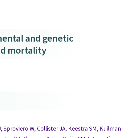
mental and genetic
nd mortality
 Sproviero W, Collister JA, Keestra SM, Kuilman