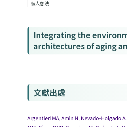
個人想法
Integrating the environ
architectures of aging a
文獻出處
Argentieri MA, Amin N, Nevado-Holgado AJ,