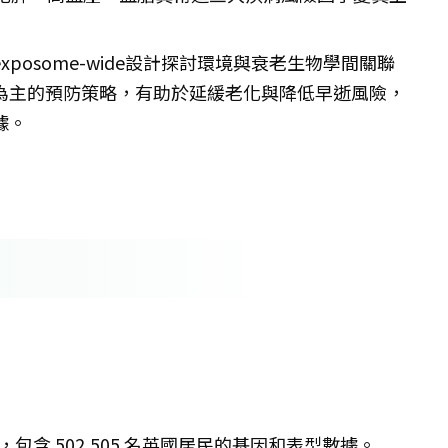
posome-wide設計探討環境與衰老生物學間關聯
為主的預防策略，有助於延緩老化與降低早逝風險，
據。
包含 502,505 名英國居民的基因和表型數據。