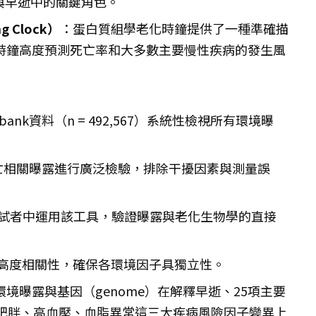
老與早逝中的關鍵角色。
 Clock）
：蛋白質組學老化時鐘提供了一種準確描
時鐘高度預測死亡率和大多數主要慢性疾病的發生風
obank資料（n = 492,567）系統性檢視所有環境曝
亡相關曝露進行廣泛檢驗，排除干擾因素與測量誤
名受試者中運用該工具，驗證曝露與老化生物學的直接
高度相關性，確保各環境因子具獨立性。
境曝露與基因（genome）在解釋早逝、25項主要
及肥胖、高血壓、血脂異常這三大疾病風險因子變異上