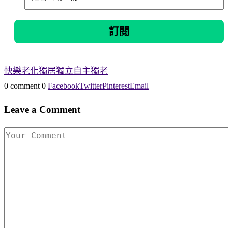
快樂老化
獨居
獨立自主
獨老
0 comment
0
Facebook
Twitter
Pinterest
Email
Leave a Comment