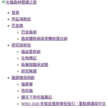
首頁
阿茲海默症
巴金森
巴金森病
路易體疾病與突觸核蛋白病
研究與新知
腦血管疾病
生物標記
新藥與臨床試驗
研究解讀
腦健康與熟齡
腦健康
熟年腦
銀天下熟年腦筆記
WHO 2026 失智症風險降低指引｜重點導讀與中文