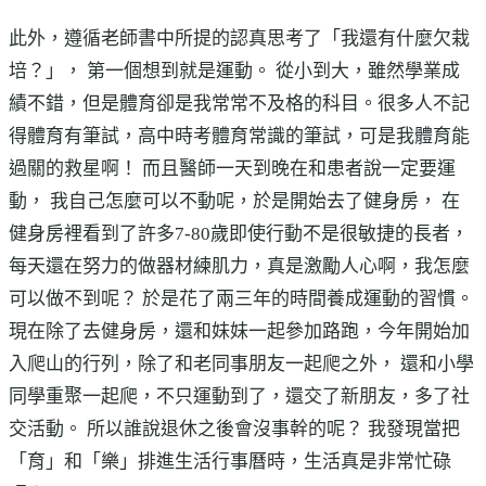
此外，遵循老師書中所提的認真思考了「我還有什麼欠栽
培？」， 第一個想到就是運動。 從小到大，雖然學業成
績不錯，但是體育卻是我常常不及格的科目。很多人不記
得體育有筆試，高中時考體育常識的筆試，可是我體育能
過關的救星啊！ 而且醫師一天到晚在和患者說一定要運
動， 我自己怎麼可以不動呢，於是開始去了健身房， 在
健身房裡看到了許多7-80歲即使行動不是很敏捷的長者，
每天還在努力的做器材練肌力，真是激勵人心啊，我怎麼
可以做不到呢？ 於是花了兩三年的時間養成運動的習慣。
現在除了去健身房，還和妹妹一起參加路跑，今年開始加
入爬山的行列，除了和老同事朋友一起爬之外， 還和小學
同學重聚一起爬，不只運動到了，還交了新朋友，多了社
交活動。 所以誰說退休之後會沒事幹的呢？ 我發現當把
「育」和「樂」排進生活行事曆時，生活真是非常忙碌