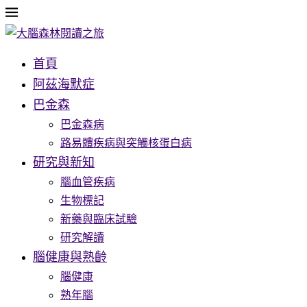
首頁
阿茲海默症
巴金森
巴金森病
路易體疾病與突觸核蛋白病
研究與新知
腦血管疾病
生物標記
新藥與臨床試驗
研究解讀
腦健康與熟齡
腦健康
熟年腦