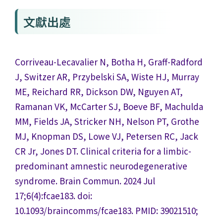
文獻出處
Corriveau-Lecavalier N, Botha H, Graff-Radford
J, Switzer AR, Przybelski SA, Wiste HJ, Murray
ME, Reichard RR, Dickson DW, Nguyen AT,
Ramanan VK, McCarter SJ, Boeve BF, Machulda
MM, Fields JA, Stricker NH, Nelson PT, Grothe
MJ, Knopman DS, Lowe VJ, Petersen RC, Jack
CR Jr, Jones DT. Clinical criteria for a limbic-
predominant amnestic neurodegenerative
syndrome. Brain Commun. 2024 Jul
17;6(4):fcae183. doi:
10.1093/braincomms/fcae183. PMID: 39021510;