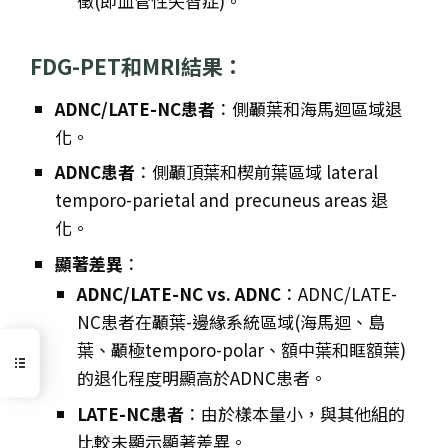
徵(即血管性失智症)。
FDG-PET和MRI結果：
ADNC/LATE-NC患者
：側顳葉和海馬迴區域退
化。
ADNC患者
：側顳頂葉和楔前葉區域 lateral
temporo-parietal and precuneus areas 退
化。
顯著差異
：
ADNC/LATE-NC vs. ADNC
：ADNC/LATE-
NC患者在顳葉-邊緣系統區域(海馬迴、島
葉、顳極temporo-polar、額中葉和眶額葉)
的退化程度明顯高於ADNC患者。
LATE-NC患者
：由於樣本量小，與其他組的
比較未顯示顯著差異。