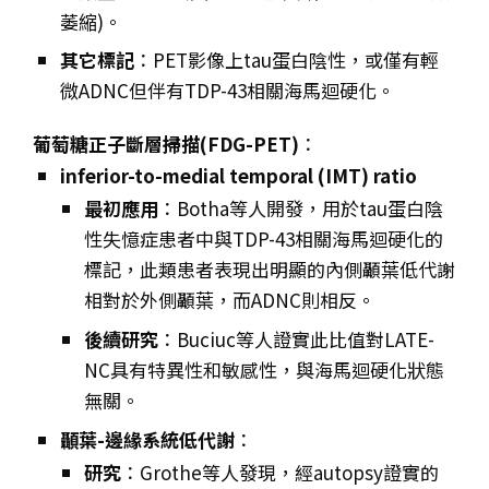
萎縮)。
其它標記
：PET影像上tau蛋白陰性，或僅有輕
微ADNC但伴有TDP-43相關海馬迴硬化。
葡萄糖正子斷層掃描(FDG-PET)
：
inferior-to-medial temporal (IMT) ratio
最初應用
：Botha等人開發，用於tau蛋白陰
性失憶症患者中與TDP-43相關海馬迴硬化的
標記，此類患者表現出明顯的內側顳葉低代謝
相對於外側顳葉，而ADNC則相反。
後續研究
：Buciuc等人證實此比值對LATE-
NC具有特異性和敏感性，與海馬迴硬化狀態
無關。
顳葉-邊緣系統低代謝
：
研究
：Grothe等人發現，經autopsy證實的