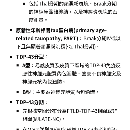
包括Thal分期的類澱粉斑塊、Braak分期
的神經原纖維纏結，以及神經炎斑塊的密
度測量。
原發性年齡相關tau蛋白病(primary age-
related tauopathy, PART)
：Braak分期IV或以
下且無顯著類澱粉沉積(<2 Thal分期)。
TDP-43分型
：
A型
：易感皮質及皮質下區域的TDP-43免疫反
應性神經元胞質內包涵體、營養不良神經突及
神經元核內包涵體。
B型
：主要為神經元胞質內包涵體。
TDP-43分期
：
先根據空間分布分為FTLD-TDP-43相關或非
相關(即LATE-NC)。
在Mayo隊列40/90名確診TDP-43患者和所有