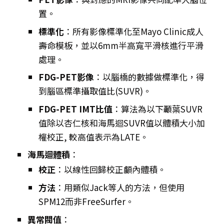
置。
標準化
：所有影像標準化至Mayo Clinic成人
壽命模板，並以6mm半高寬平滑核進行平滑
處理。
FDG-PET影像
：以腦橋的數據做標準化，得
到腦區標準攝取值比(SUVR)。
FDG-PET IMT比值
：算法為以下顳葉SUVR
值除以杏仁核和海馬迴SUVR值以體積大小加
權校正, 較高值表示為LATE。
海馬迴體積
：
校正
：以線性回歸校正顱內體積。
方法
：用類似Jack等人的方法，但使用
SPM12而非FreeSurfer。
異常閥值
：