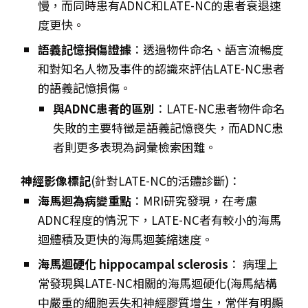
慢，而同時患有ADNC和LATE-NC的患者衰退速
度更快。
語義記憶損傷證據
：透過物件命名、語言流暢度
和對知名人物及事件的認識來評估LATE-NC患者
的語義記憶損傷。
與ADNC患者的區別
：LATE-NC患者物件命名
失敗的主要特徵是語義記憶喪失，而ADNC患
者則更多表現為詞彙檢索困難。
神經影像標記
(針對LATE-NC的活體診斷)：
海馬迴為病變重點
：MRI研究發現，在考慮
ADNC程度的情況下，LATE-NC者有較小的海馬
迴體積及更快的海馬迴萎縮速度。
海馬迴硬化 hippocampal sclerosis
： 病理上
常發現與LATE-NC相關的海馬迴硬化(海馬結構
中嚴重的細胞丟失和神經膠質增生，常伴有明顯