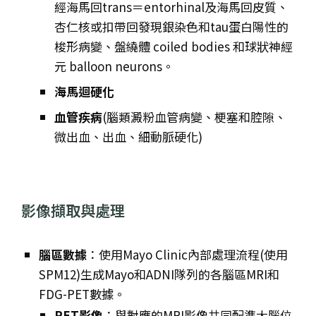
經海馬回trans＝entorhinal及海馬回皮質、
杏仁核或扣帶回發現銀染色和tau蛋白陽性的
梭形病變、盤繞體 coiled bodies 和球狀神經
元 balloon neurons。
海馬迴硬化
血管疾病
(腦類澱粉血管病變、梗塞和腔隙、
微出血、出血、細動脈硬化)
影像擷取與處理
腦區數據
：使用Mayo Clinic內部處理流程(使用
SPM12)生成Mayo和ADNI隊列的各腦區MRI和
FDG-PET數據。
PET影像
：與對應的MRI影像共同配準大腦位