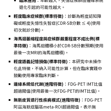
臨床應用
：年齡越大，失憶症候群由邊緣系統
退化引起的可能性越大。
輕度臨床症候群(標準特徵)
：診斷為輕度認知障
礙或輕度失憶性失智症(CDR-SB分數 ≤ 4)(使用
初次就診分數)。
海馬迴萎縮程度與症候群嚴重程度不成比例(標
準特徵)
：海馬迴體積小於CDR-SB分數預期(使用
最後一次MRI的海馬迴體積)。
輕度語義記憶損傷(標準特徵)
：本研究中未操作
化此特徵，不納入可能性計算，但在臨床實踐中
鼓勵使用專家臨床判斷。
邊緣系統低代謝(進階特徵)
：FDG-PET IMT比值
超過閥值(使用最後一次FDG-PET的IMT比值)。
無新皮質退行性疾病模式(進階特徵)
：FDG-PET
阿茲海默症腦區meta-ROI超過閥值，表示無