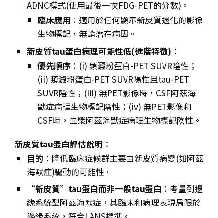
ADNC模式(使用最後一次FDG-PET的分數)。
臨床應用
：適用於任何顯示新皮質退化的影像
生物標記，無論潛在病因。
新皮質tau蛋白病理可能性低(進階特徵)
：
優先順序
：(i) 類澱粉蛋白-PET SUVR陰性；
(ii) 類澱粉蛋白-PET SUVR陽性且tau-PET
SUVR陰性；(iii) 無PET影像時，CSF阿茲海
默症病理生物標記陰性；(iv) 無PET影像和
CSF時，血漿阿茲海默症病理生物標記陰性。
新皮質tau蛋白評估說明
：
目的
：降低臨床症候群主要由新皮質病變(如阿茲
海默症)驅動的可能性。
“新皮質”tau蛋白而非一般tau蛋白
：考量到邊
緣系統型阿茲海默症，其臨床和病理表現局限於
邊緣系統，符合LANS標準。