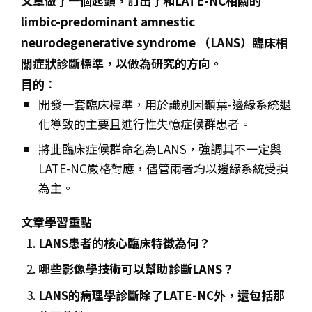
文章做了一個起頭，訂出了和LATE-NC相關的
limbic-predominant amnestic
neurodegenerative syndrome （LANS）臨床相
關症狀診斷標準，以做為研究的方向。
目的
：
開發一套臨床標準，用於識別因顳葉-邊緣系統退
化導致的主要且進行性失憶症候群患者。
將此臨床症候群命名為LANS，強調其不一定與
LATE-NC嚴格對應，儘管兩者均以邊緣系統受損
為主。
文章學習重點
LANS患者的核心臨床特徵為何？
哪些影像學技術可以幫助診斷LANS？
LANS的病理學診斷除了LATE-NC外，還包括那