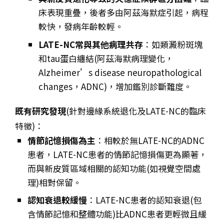
床表現重疊，後者多由阿茲海默症引起，病程
較快，發病年齡較輕。
LATE-NC常與其他病理共存
：如類澱粉斑塊
和tau蛋白纏結(阿茲海默病理變化，
Alzheimer’s disease neuropathological
changes，ADNC)，增加鑑別診斷難度。
既有研究發現
(針對邊緣系統退化及LATE-NC的臨床
特徵)：
情節記憶損傷為主
：相較於無LATE-NC的ADNC
患者，LATE-NC患者的情節記憶損傷更為顯著，
而與新皮質區域相關的認知功能(如視覺空間處
理)相對保留。
認知衰退較緩慢
：LATE-NC患者的認知衰退(包
含情節記憶和整體功能)比ADNC患者更輕微且緩