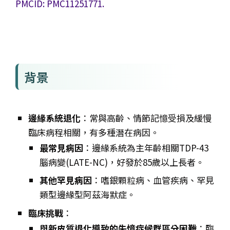
PMCID: PMC11251771.
背景
邊緣系統退化
：常與高齡、情節記憶受損及緩慢
臨床病程相關，有多種潛在病因。
最常見病因
：邊緣系統為主年齡相關TDP-43
腦病變(LATE-NC)，好發於85歲以上長者。
其他罕見病因
：嗜銀顆粒病、血管疾病、罕見
類型邊緣型阿茲海默症。
臨床挑戰
：
與新皮質退化導致的失憶症候群區分困難
：臨