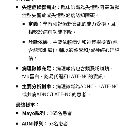
失憶症候群病史
：臨床診斷為失憶型阿茲海默
症型失智症或失憶型輕度認知障礙。
定義
：學習和記憶新資訊的能力受損，且
相較於病前功能下降。
診斷依據
：主要依賴病史和神經學檢查(包
含認知測驗)，輔以影像學和/或神經心理評
估。
病理數據充足
：病理報告包含類澱粉斑塊、
tau蛋白、路易氏體和LATE-NC的資訊。
主要分析對象
：病理診斷為ADNC、LATE-NC
或共病ADNC/LATE-NC的患者。
最終樣本
：
Mayo隊列
：165名患者
ADNI隊列
：53名患者