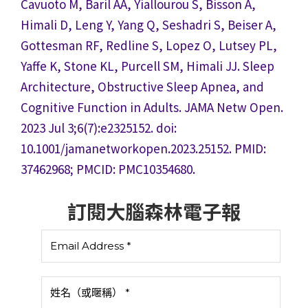
Cavuoto M, Baril AA, Yiallourou S, Bisson A,
Himali D, Leng Y, Yang Q, Seshadri S, Beiser A,
Gottesman RF, Redline S, Lopez O, Lutsey PL,
Yaffe K, Stone KL, Purcell SM, Himali JJ. Sleep
Architecture, Obstructive Sleep Apnea, and
Cognitive Function in Adults. JAMA Netw Open.
2023 Jul 3;6(7):e2325152. doi:
10.1001/jamanetworkopen.2023.25152. PMID:
37462968; PMCID: PMC10354680.
訂閱大腦森林電子報