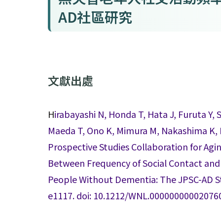
AD社區研究
文獻出處
H
irabayashi N, Honda T, Hata J, Furuta Y, S
Maeda T, Ono K, Mimura M, Nakashima K, I
Prospective Studies Collaboration for Agi
Between Frequency of Social Contact and
People Without Dementia: The JPSC-AD St
e1117. doi: 10.1212/WNL.000000000020760