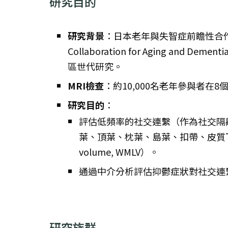
研究目的
研究背景
：日本老年與失智症前瞻性合作計劃（Th
Collaboration for Aging and
區世代研究。
MRI檢查
：約10,000名老年參與者在
研究目的
：
評估低頻率的社交連繫（作為社交隔
葉、頂葉、枕葉、島葉、扣帶、皮質下灰質結
volume, WMLV）。
通過中介分析評估抑鬱症狀對社交連
研究族群