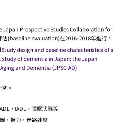
ospective Studies Collaboration for
評估(baseline evaluation)在2016-2018年進行。
料
Study design and baseline characteristics of a
 study of dementia in Japan: the Japan
r Aging and Dementia (JPSC-AD)
研究。
DL，IADL，睡眠狀態等
電圖，握力，走路速度