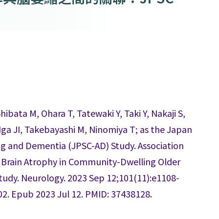
hibata M, Ohara T, Tatewaki Y, Taki Y, Nakaji S,
ga JI, Takebayashi M, Ninomiya T; as the Japan
ng and Dementia (JPSC-AD) Study. Association
 Brain Atrophy in Community-Dwelling Older
udy. Neurology. 2023 Sep 12;101(11):e1108-
2. Epub 2023 Jul 12. PMID: 37438128.