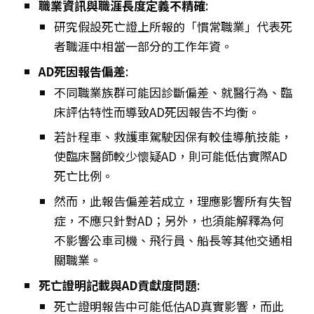
職業資訊與職涯長度定義不精確
:
研究假設死亡證上所報的「慣常職業」代表死
者職涯中相當一部分的工作年資。
AD死因報告偏差
:
不同職業族群可能因診斷偏差、就醫行為、臨
床評估特性而導致AD死因報告不均衡。
若計程車、救護車駕駛因保有較佳導航技能，
使臨床醫師較少懷疑AD，則可能低估實際AD
死亡比例。
然而，此報告偏差若成立，理應影響所有失智
症，不應只針對AD；另外，也須能解釋為何
不影響公車司機、飛行員、船長等其他交通相
關職業。
死亡證明記載與AD貢獻度問題
:
死亡證明報告中可能低估AD真實影響，而此