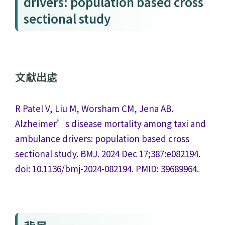
drivers: population based cross
sectional study
文獻出處
R Patel V, Liu M, Worsham CM, Jena AB.
Alzheimer’s disease mortality among taxi and
ambulance drivers: population based cross
sectional study. BMJ. 2024 Dec 17;387:e082194.
doi: 10.1136/bmj-2024-082194. PMID: 39689964.