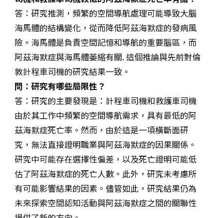
答：研究推測，
頻繁的空間導航處理可能導致大腦
海馬體的結構變化
，從而降低阿茲海默症的發病風
險
。海馬體是負責空間記憶和導航的重要腦區，而
阿茲海默症與海馬體萎縮有關
. 這個推論與先前對倫
敦計程車司機的研究結果一致
。
問：研究有哪些局限性？
答：研究的主要發現是：
計程車司機和救護車司機
由於其工作中頻繁的空間導航需求，具有最低的阿
茲海默症死亡率
。然而，由於這是一項橫斷面研
究，
無法直接證明職業與阿茲海默症的因果關係
。
研究中可能存在選擇性偏差，以及死亡證明可能低
估了阿茲海默症的死亡人數
。此外，研究未考慮所
有可能影響結果的因素
。儘管如此，研究結果仍為
未來探索空間認知活動與阿茲海默症之間的關聯性
提供了新的方向
。