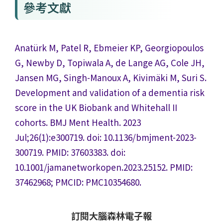
參考文獻
Anatürk M, Patel R, Ebmeier KP, Georgiopoulos
G, Newby D, Topiwala A, de Lange AG, Cole JH,
Jansen MG, Singh-Manoux A, Kivimäki M, Suri S.
Development and validation of a dementia risk
score in the UK Biobank and Whitehall II
cohorts. BMJ Ment Health. 2023
Jul;26(1):e300719. doi: 10.1136/bmjment-2023-
300719. PMID: 37603383.
doi:
10.1001/jamanetworkopen.2023.25152. PMID:
37462968; PMCID: PMC10354680.
訂閱大腦森林電子報