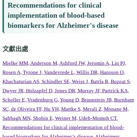
Recommendations for clinical
implementation of blood-based
biomarkers for Alzheimer's disease
文獻出處
Mielke MM, Anderson M, Ashford JW, Jeromin A, Lin PJ,
Rosen A, Tyrone J, Vandevrede L, Willis DR, Hansson O,
Khachaturian AS, Schindler SE, Weiss J, Batrla R, Bozeat S,
Dwyer JR, Holzapfel D, Jones DR, Murray JF, Partrick KA,
Scholler E, Vradenburg G, Young D, Braunstein JB, Burnham
SC, de Oliveira FF, Hu YH, Mattke S, Merali Z, Monane M,
Sabbagh MN, Shobin E, Weiner M, Udeh-Momoh CT.
Recommendations for clinical implementation of blood-
based biomarkers for Alzheimer’s disease. Alzheimers