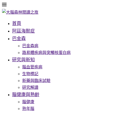
首頁
阿茲海默症
巴金森
巴金森病
路易體疾病與突觸核蛋白病
研究與新知
腦血管疾病
生物標記
新藥與臨床試驗
研究解讀
腦健康與熟齡
腦健康
熟年腦